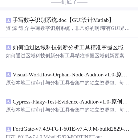
——到底了——
手写数字识别系统.doc【GUI设计Matlab】
资 源 简 介 手写数字识别系统，非常好的啊!带有GUI界
面，使用方便! 详 情 说 明 用这个手写数字识别系统，你可
以轻松地识别手写数字。这个系统不仅功能强大，而且还
如何通过区域科技创新分析工具精准掌握区域创新要素分布与产业链融合现状？.docx
带有直观的图形用户界面（GUI），非常容易使用。你只
需要将手写数字输入系统，它将立即给出准确的识别结
如何通过区域科技创新分析工具精准掌握区域创新要素分
果。这个系统可以在各种场景中使用，无论是学校、工作
布与产业链融合现状？
还是日常生活，都能为你提供快速和准确的识别服务。它
是一个非常方便和实用的工具，你一定会喜欢它的！
Visual-Workflow-Orphan-Node-Auditor-v1.0-原创源码与文档.zip
原创本地工程审计与分析工具合集中的独立资源包。每个
ZIP包含完整源码、3项自动化测试、可复现合成示例、离
线HTML、JSON与SVG报告、1080×720真实运行效果图、
Cypress-Flaky-Test-Evidence-Auditor-v1.0-原创源码与文档.zip
README、运行说明、功能清单、MIT License及原创与授
权声明。解压后进入project目录，执行npm test验证算法，
原创本地工程审计与分析工具合集中的独立资源包。每个
执行npm run report生成报告，也可通过本地静态服务器打
ZIP包含完整源码、3项自动化测试、可复现合成示例、离
开网页。运行时零第三方依赖，不包含热点产品或开源项
线HTML、JSON与SVG报告、1080×720真实运行效果图、
目源码、Logo、官方截图、论文、生产日志或其他受限素
FortiGate-v7.4.9-FGT-601E-v7.4.9.M-build2829-FORTINET.out
README、运行说明、功能清单、MIT License及原创与授
材。适合前端开发、AI应用工程、测试审计和课程实践。
权声明。解压后进入project目录，执行npm test验证算法，
FGT_601E-v7.4.9.M-build2829-FORTINET.out