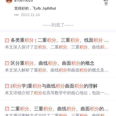
a70870025
赞
觉得好的，飞vfb.,hjdfdfsd
2012-11-14
——到底了——
各类重
积分
| 二重
积分
、三重
积分
、线面
积分
—— 大总结
本文深入探讨了定
积分
、二重
积分
、三重
积分
、曲线
积分
与曲面
积分
的起源、性质、计算方法，以及它们在几何体
积、物理质量、力场做功等领域的实际应用。特别强调了
区分重
积分
、曲线
积分
、曲面
积分
的概念
奇偶性和轮换对称性的运用以及
积分
间的相互关系，如牛
顿-莱布尼茨公式、格林公式和斯托克斯公式。
本文深入解析了重
积分
、曲线
积分
和曲面
积分
的概念及计
算方法，从定
积分
出发，逐步过渡到三维空间的
积分
，详
细解释了各类
积分
的本质含义及其应用场景。
[
积分
学]重
积分
与曲线
积分
曲面
积分
的理解
本文详细介绍了
积分
在高等数学中的核心地位，包括一重
积分
、二重
积分
、三重
积分
、第一型及第二型曲线
积分
与
曲面
积分
的定义、意义、计算方法及常见公式。适合初学
二重
积分
、三重
积分
、曲线
积分
、曲面
积分
的对称性总结
者和复习者参考。
本文通过图解方式总结了二重
积分
、三重
积分
、曲线
积分