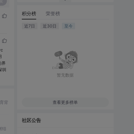
复
积分榜
荣誉榜
近7日
近30日
至今
c
用
的界
深圳
暂无数据
育背
查看更多榜单
社区公告
树结