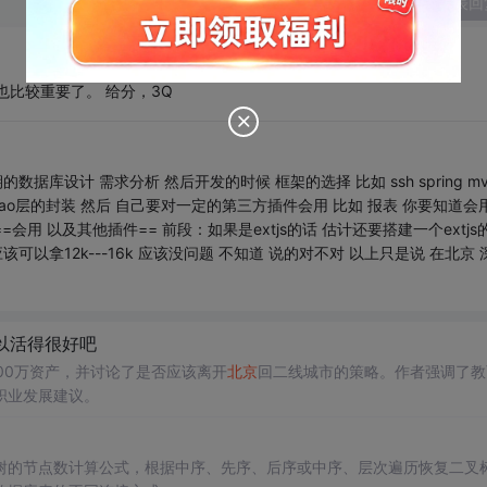
发表回
比较重要了。 给分，3Q
据库设计 需求分析 然后开发的时候 框架的选择 比如 ssh spring mv
具 Dao层的封装 然后 自己要对一定的第三方插件会用 比如 报表 你要知道会
nCharts ==会用 以及其他插件== 前段：如果是extjs的话 估计还要搭建一个extjs
以拿12k---16k 应该没问题 不知道 说的对不对 以上只是说 在北京 
可以活得很好吧
00万资产，并讨论了是否应该离开
北京
回二线城市的策略。作者强调了教
职业发展建议。
树的节点数计算公式，根据中序、先序、后序或中序、层次遍历恢复二叉