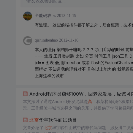
请发表友善的回复…
全能码农-ss
2012-11-19
有道理。 这些前端插件都了解之外，后台框架，技术也
qishinihenhao
2012-11-16
本人的理解 架构师干嘛呢？？？ 项目启动的时候 前期的数
=== 然后 工具类封装 比如 分页 时间工具 json工
jxl== 图表 会用jfreechar 或者 flash的Fusio
面框架 不知道我的理解对不 具备以上能力的 我觉得应该可
上海这样的城市
Android程序员赚够100W，回老家发展，应该
本文探讨了通过Android开发尤其是
高工
和架构师职位积累1
景、工作经验与城市选择之间的关系，并提供了学习路径和
北京
华宇软件面试题目
文章介绍了
北京
华宇软件面试中的非代码问题，涉及满二叉