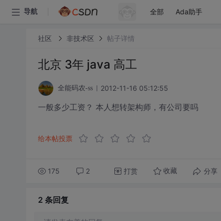
全部
Ada助手
导航
社区
非技术区
帖子详情
北京 3年 java 高工
2012-11-16 05:12:55
全能码农-ss
一般多少工资？ 本人想转架构师，有公司要吗
给本帖投票
175
2
打赏
分享
收藏
2 条
回复