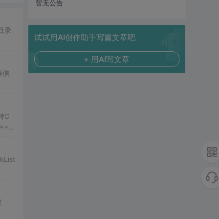
暂无公告
目录
试试用AI创作助手写篇文章吧
+ 用AI写文章
等信
持C
++
11
ist
过