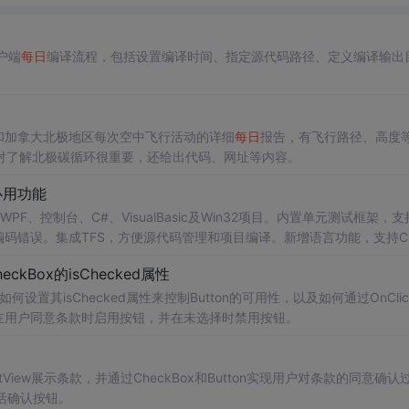
户端
每日
编译流程，包括设置编译时间、指定源代码路径、定义编译输出
斯加和加拿大北极地区每次空中飞行活动的详细
每日
报告，有飞行路径、高度
对了解北极碳循环很重要，还给出代码、网址等内容。
必用功能
PF、控制台、C#、VisualBasic及Win32项目。内置单元测试框架，支
测常见编码错误。集成TFS，方便源代码管理和项目编译。新增语言功能，支持C
ckBox的isChecked属性
何设置其isChecked属性来控制Button的可用性，以及如何通过OnClickL
如何在用户同意条款时启用按钮，并在未选择时禁用按钮。
View展示条款，并通过CheckBox和Button实现用户对条款的同意确认
激活确认按钮。