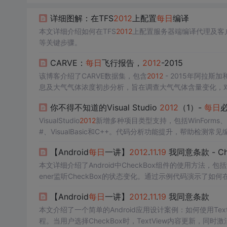
详细图解：在TFS
2012
上配置
每日
编译
本文详细介绍如何在TFS
2012
上配置服务器端编译代理及客
等关键步骤。
CARVE：
每日
飞行报告，
2012
-2015
该博客介绍了CARVE数据集，包含
2012
- 2015年阿拉
息及大气气体浓度初步分析，旨在调查大气气体含量变化，
你不得不知道的Visual Studio
2012
（1）-
每日
VisualStudio
2012
新增多种项目类型支持，包括WinForms、W
#、VisualBasic和C++。代码分析功能提升，帮助检
标准。数据连接能力增强，支持所有SQLServer数据源。
【Android
每日
一讲】
2012
.
11
.
19
我同意条款 - Che
本文详细介绍了Android中CheckBox组件的使用方法，包括如
ener监听CheckBox的状态变化。通过示例代码演示了
【Android
每日
一讲】
2012
.
11
.
19
我同意条款
本文介绍了一个简单的Android应用设计案例：如何使用Text
程。当用户选择CheckBox时，TextView内容更新，同时