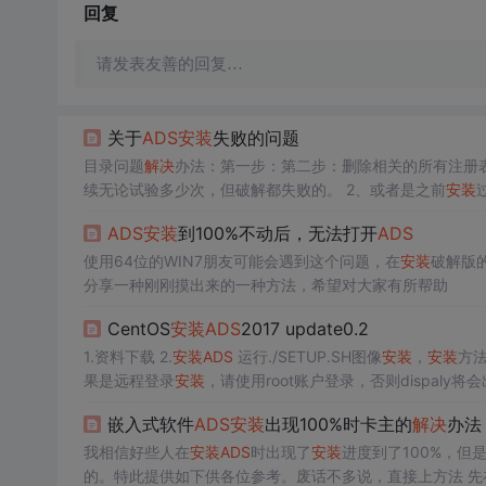
回复
请发表友善的回复…
关于
ADS
安装
失败的问题
目录问题
解决
办法：第一步：第二步：删除相关的所有注册表
续无论试验多少次，但破解都失败的。 2、或者是之前
安装
决
办法： 肯定不是重装系统，
安装
失败是因为之前
安装
过程
ADS
安装
到100%不动后，无法打开
ADS
除干净。注意！是全部，否则还是会出现
安装
不成功的现象。
步，洁仔就
使用64位的WIN7朋友可能会遇到这个问题，在
安装
破解版
分享一种刚刚摸出来的一种方法，希望对大家有所帮助
CentOS
安装
ADS
2017 update0.2
1.资料下载 2.
安装
ADS
运行./SETUP.SH图像
安装
，
安装
方法
果是远程登录
安装
，请使用root账户登录，否则dispaly将
cense和pubkey_verify拷贝在
安装
目录，运行sudo ./pubkey_
嵌入式软件
ADS
安装
出现100%时卡主的
解决
办法
我相信好些人在
安装
ADS
时出现了
安装
进度到了100%，但
的。特此提供如下供各位参考。废话不多说，直接上方法 先在你的D盘或者C盘以外的某个盘建立一个文件夹，命名自取，我取为Embedd