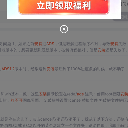
切换为时间
发表回
 问题 1、如果之前
安装
过
ADS
，但是破解过程顺序不对，导致
安装
失败
过老版本的，想要更新到最新版本，破解流程都对，但是
安装
还是失败了
中的注册表已经生成了。我们需要做的就是：将之前生成的相关注册表全
 对于目前的WIN7系统，最高
安装
级别就是
ADS
2020。为了跟进
ADS
的
的
ADS
1.2
版本时，经常遇到
安装
最后到了100%进度条的时候，就不动了
和win基本一致，这里
安装
目录设置在/eda/
ads
注意：使用root权限
安
会出错，
打不开
图像界面。 3.破解并设置license 替换文件 将破解文件解压后
ver...
是就是停在这儿了，点击cancel取消还取消不了，我试了以下方法，还挺