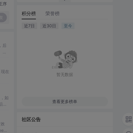
正序
积分榜
荣誉榜
复
近7日
近30日
至今
，后
。
解
部删
脚
，现在
暂无数据
装
，如
查看更多榜单
的li
社区公告
有效