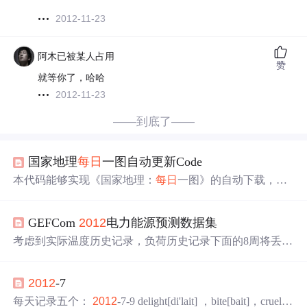
2012-11-23
阿木已被某人占用
赞
就等你了，哈哈
2012-11-23
——到底了——
国家地理
每日
一图自动更新Code
本代码能够实现《国家地理：
每日
一图》的自动下载，自
动设置，文件体积仅为2KB。 1 # -*- coding: utf-8 -*- 2 impo
rt ctypes 3 from datetime import datetime 4 import urllib 5 from
GEFCom
2012
电力能源预测数据集
PIL import Image 6 import socket 7 8 import os 9 impo...
考虑到实际温度历史记录，负荷历史记录下面的8周将丢
失，并需要对其进行回测，可以使用整个历史记录这8周：
2005/3/6-2005/3/12、2005/6/20-2005/6/26、2005/9/10-2005/9/
2012
-7
16、2005/12/25-2005/12/31、2006/2/13-2006/2/19、2006/5/2
5-2006/5/31、2006/8/2-2006/8/8、2006/
11
/22-2006/
11
/28。
每天记录五个：
2012
-7-9 delight[di'lait] ，bite[bait]，cruel['k