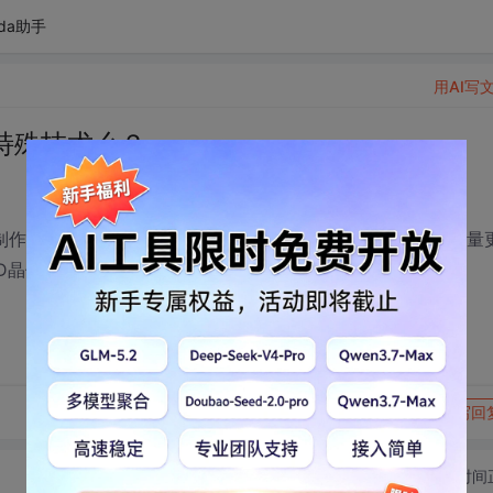
da助手
用AI写
特殊技术么？
m制作工艺，晶体管体积更小，同等面积上可以集成的晶体管数量
3D晶体管带来前所未有的高性能与低能耗。
转发到动态
举报
写回
切换为时间