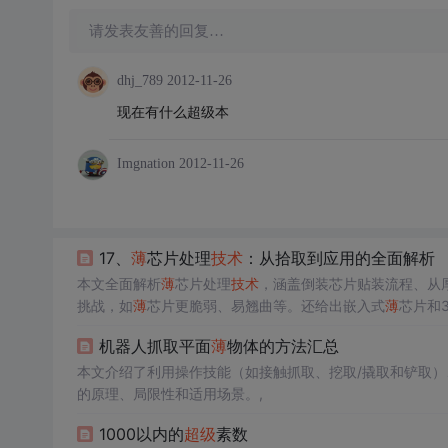
请发表友善的回复…
dhj_789
2012-11-26
现在有什么超级本
Imgnation
2012-11-26
17、
薄
芯片处理
技术
：从拾取到应用的全面解析
本文全面解析
薄
芯片处理
技术
，涵盖倒装芯片贴装流程、从
挑战，如
薄
芯片更脆弱、易翘曲等。还给出嵌入式
薄
芯片和
机器人抓取平面
薄
物体的方法汇总
本文介绍了利用操作技能（如接触抓取、挖取/撬取和铲取
的原理、局限性和适用场景。,
1000以内的
超级
素数