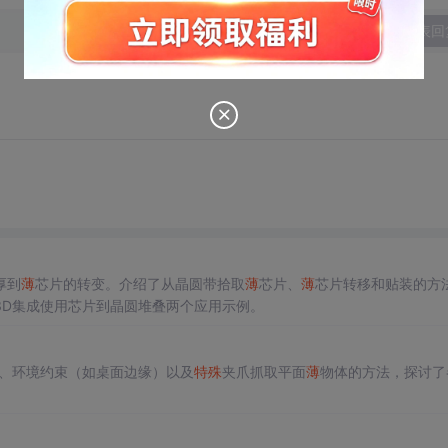
发表回
厚到
薄
芯片的转变。介绍了从晶圆带拾取
薄
芯片、
薄
芯片转移和贴装的方
3D集成使用芯片到晶圆堆叠两个应用示例。
）、环境约束（如桌面边缘）以及
特殊
夹爪抓取平面
薄
物体的方法，探讨了