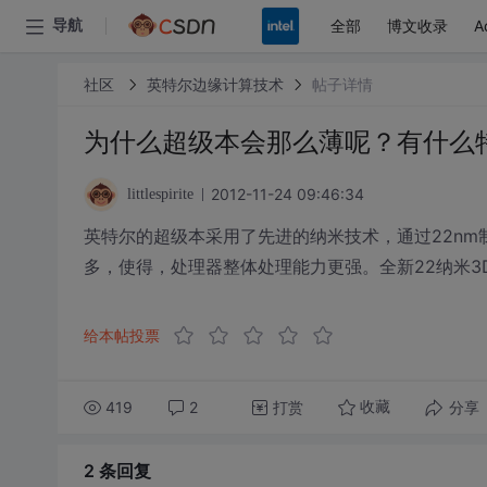
全部
博文收录
A
导航
社区
英特尔边缘计算技术
帖子详情
为什么超级本会那么薄呢？有什么
2012-11-24 09:46:34
littlespirite
英特尔的超级本采用了先进的纳米技术，通过22n
多，使得，处理器整体处理能力更强。全新22纳米
给本帖投票
419
2
打赏
分享
收藏
2 条
回复