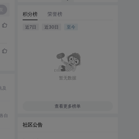
复
积分榜
荣誉榜
近7日
近30日
至今
暂无数据
法及
查看更多榜单
各自
社区公告