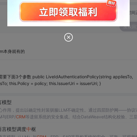
切换为时间
发表回
rm本身就有的
ublic LiveIdAuthenticationPolicy(string appliesTo,
sTo; this.Policy = policy; this.IssuerUri = issuerUri; }
言模型
心作用，提出以确定性封装驯服LLM不确定性。通过四层防护网——协议
与ERP/
CRM
等遗留系统的安全集成。结合DataWeave结构化校验、三
可预算的AI客服编排流，解决企业AI落地
中
的确定性、合规性与运维
难
大语言模型调度
中
枢
语言模型（LLM）与
CRM
、ERP、SAP等异构系统的安全、可靠、可观测