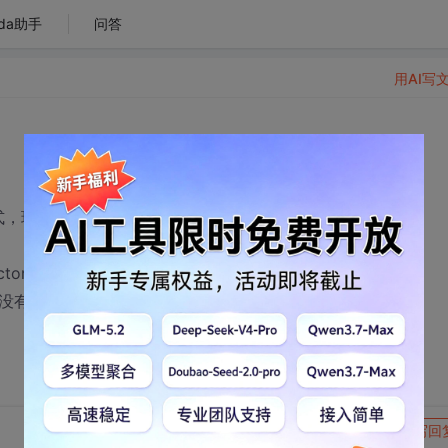
da助手
问答
用AI写
授权方式，现在我们领导要用token保存身份。
ory还是LiveId。
的话有没有简单的例子
转发到动态
举报
写回