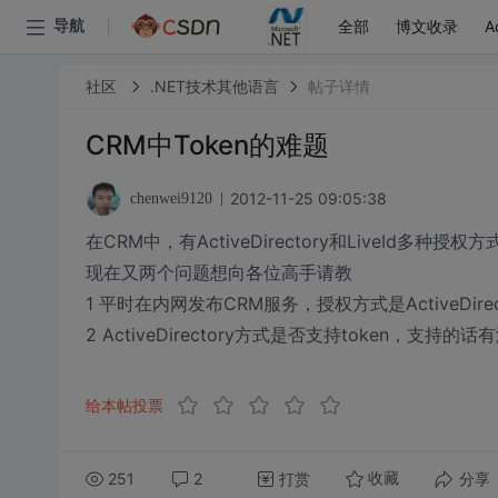
全部
博文收录
A
导航
社区
.NET技术其他语言
帖子详情
CRM中Token的难题
2012-11-25 09:05:38
chenwei9120
在CRM中，有ActiveDirectory和LiveId多种
现在又两个问题想向各位高手请教
1 平时在内网发布CRM服务，授权方式是ActiveDirect
2 ActiveDirectory方式是否支持token，支持
给本帖投票
251
2
打赏
分享
收藏