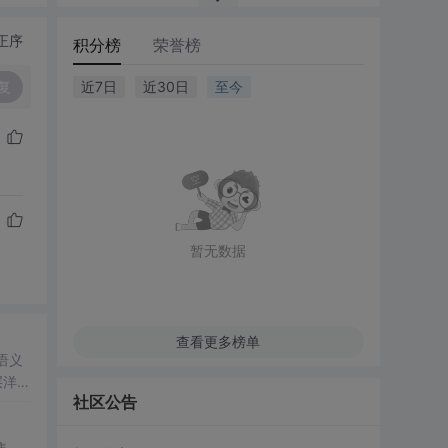
正序
积分榜
荣誉榜
复
近7日
近30日
至今
暂无数据
查看更多榜单
语义
层洋葱
社区公告
题
。
集