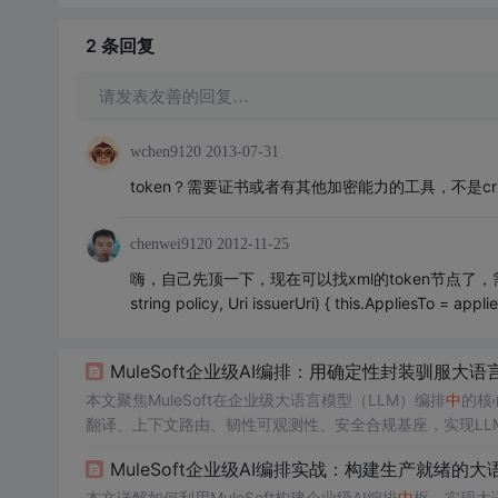
2 条
回复
请发表友善的回复…
wchen9120
2013-07-31
token？需要证书或者有其他加密能力的工具，不是c
chenwei9120
2012-11-25
嗨，自己先顶一下，现在可以找xml的token节点了，需要下面3个参数 p
string policy, Uri issuerUri) { this.AppliesTo = applie
MuleSoft企业级AI编排：用确定性封装驯服大语
本文聚焦MuleSoft在企业级大语言模型（LLM）编排
中
的核
翻译、上下文路由、韧性可观测性、安全合规基座，实现LLM
架构、金丝雀发布与
Token
成本精算，构建可审计、可监控、
MuleSoft企业级AI编排实战：构建生产就绪的
本文详解如何利用MuleSoft构建企业级AI编排
中
枢，实现大