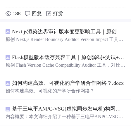
138
回复
打赏
Next.js渲染边界审计版本变更影响工具｜原创源码+测试+离线报告
原创 Next.js Render Boundary Auditor Version Impact 工具，
围绕“建立服务端组件、客户端组件、数据获取、缓存和交
互边界图，识别错误跨界依赖”的结果，对比两个版本的输
Flash模型版本缓存兼容工具｜原创源码+测试+离线报告
入约定、规则参数、结果结构和风险项，识别变更影响。
压缩包包含完整源码、3 项自动化测试、可复现合成示
原创 Flash Version Cache Compatibility Auditor 工具，对比两
例、离线 HTML/JSON/SVG 报告、1080×720 真实运行效
个Flash模型版本的前缀规范、缓存键、Tokenizer、命中率
果图、README、运行说明、功能清单、MIT License 及
和重建成本。压缩包包含完整源码、3 项自动化测试、可
原创与授权声明。运行时零第三方依赖，不包含热点产品
如何构建高效、可视化的产学研合作网络？.docx
复现合成示例、离线 HTML/JSON/SVG 报告、1080×720
或开源项目源码、Logo、官方截图、论文、生产日志或其
真实运行效果图、README、运行说明、功能清单、MIT
如何构建高效、可视化的产学研合作网络？
他受限素材。
License 及原创与授权声明。运行时零第三方依赖，不包含
热点产品或开源项目源码、Logo、官方截图、论文、生产
日志或其他受限素材。
基于三电平ANPC-VSG(虚拟同步发电机)构网型逆变器控制+双闭环+中点电位平衡控制
内容概要：本文详细介绍了一种基于三电平ANPC-VSG
（虚拟同步发电机）构网型逆变器的复合控制策略，聚焦
于双闭环控制与中点电位平衡控制的实现，适用于光伏储