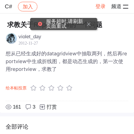
C#
登录
频道
加入
帖子详情
社区
C#
服务超时,请刷新
求教关于ReportView的一个问题
页面重试
violet_day
2012-11-27
想从已经生成好的datagridview中抽取两列，然后再re
portview中生成折线图，都是动态生成的，第一次使
用reportview，求教了
给本帖投票
161
3
打赏
全部评论