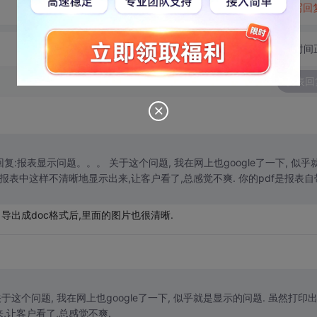
转发到动态
举报
写回
切换为时间
发表回
于这个问题, 我在网上也google了一下, 似乎就
, 导出成doc格式后,里面的图片也很清晰.
,让客户看了,总感觉不爽.