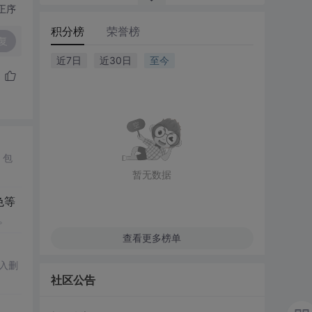
正序
积分榜
荣誉榜
复
近7日
近30日
至今
。包
暂无数据
色等
。
查看更多榜单
入删
社区公告