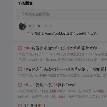
1 条
回复
请发表友善的回复…
Jia_H
2012-11-29
1 没看懂 2 Form.TopMost设定为true就可以了。
c#
中
给视频添加水印（
文字
水印和图片水印）
本文详细介绍了FFmpegUtil工具类
中
涉及的ffmpeg命令
括Windows环境下ffmpeg的安装配置步骤和代码示例，
c#
窗体入门实战程序——绿色草稿纸，一键解锁
本文详细介绍使用
C#
创建窗体应用的过程，涵盖菜单栏、文
c#
xls 复制一行_
C#
操作Excel
本文详细介绍了如何使用
C#
操作Excel，包括显示Excel
窗口
除行列、合并单元格、拷贝
粘贴
、保存与另存为工作表、打
02_登录
窗口