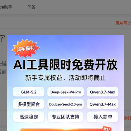
da助手
问答
用AI写
字
且在指定位置需要点击左键再粘贴
最前面
转发到动态
举报
写回