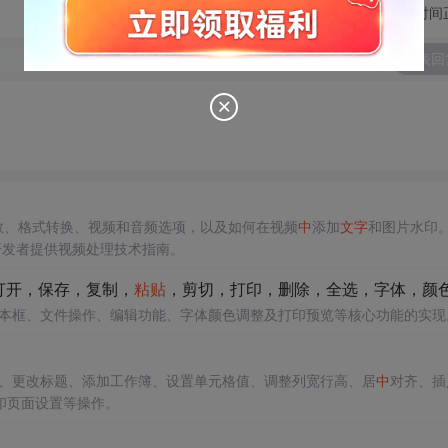
切换为时间
发表回
参数、格式转换、视频和音频选项，以及如何在视频
中
添加
文字
和图片水印
为开发者提供视频处理技术指南。
打开，保存，复制，
粘贴
，剪切，打印，删除，全选，字体，颜
本框、文件操作、编辑功能、字体颜色调整及打印预览等核心功能的实现
、更改标题、添加工作簿、设置单元格值、调整列宽行高、居
中
对齐、插
印页面设置等操作。