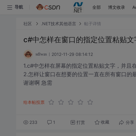
全部
博文收录
A
导航
社区
.NET技术其他语言
帖子详情
c#中怎样在窗口的指定位置粘贴文
2012-11-29 08:14:12
sdlwas
1.c#中怎样在屏幕的指定位置粘贴文字，并
2.怎样让窗口在想要的位置一直在所有窗口的
谢谢啊 急需
给本帖投票
233
1
打赏
分享
收藏