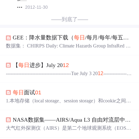
2012-11-30
——到底了——
GEE：降水量数据下载（
每日
/每月/每年/每五年）
数据集： CHIRPS Daily: Climate Hazards Group InfraRed Pre
cipitation With Station Data (Version 2.0 Final) 数据说明： Cli
mate Hazards Group InfraRed Precipitation with Station data (C
【
每日
进步】July 20
12
HIRPS) is a 30+ year quasi-global rainfall dataset. CHIRPS inco
rporates 0.05° resol
------------------------------------------Tue July 3 20
12
-------------------
------------------------------ 1. vs中float结果有时会为-1.#IND000,
表示非法的浮点数，一般是由除0错误导致 ---------------------
每日
面试
01
-----------------...
1.本地存储（local storage、session storage）和cookie之间的
区别？ 1.seesionStorage 用于本地存储一个临时会话数据，
这些数据只有在同一个会话页面才能访问，当页面关闭，
NASA数据集——AIRS/Aqua L3 自由对流层中的
每
数据也随之销毁。 2.localStorage 用于永久性本地存储，除
非主动删除，不然数据会一直存在。 3.本地存储：只有本
大气红外探测仪（AIRS）是第二个地球观测系统（EOS）
地浏览器端可以访问数据，服务器不能访问本地存储直
极轨道平台 EOS Aqua 上的一个光栅分光计（R =
12
0