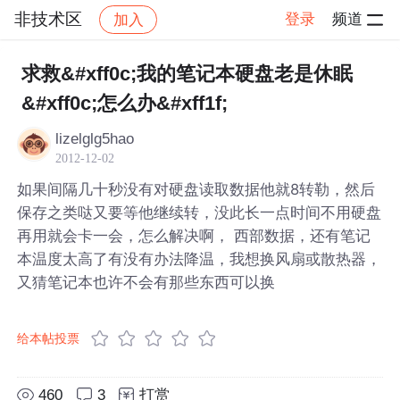
非技术区
登录
频道
加入
帖子详情
社区
非技术区
求救&#xff0c;我的笔记本硬盘老是休眠
&#xff0c;怎么办&#xff1f;
lizelglg5hao
2012-12-02
如果间隔几十秒没有对硬盘读取数据他就8转勒，然后
保存之类哒又要等他继续转，没此长一点时间不用硬盘
再用就会卡一会，怎么解决啊， 西部数据，还有笔记
本温度太高了有没有办法降温，我想换风扇或散热器，
又猜笔记本也许不会有那些东西可以换
给本帖投票
460
3
打赏