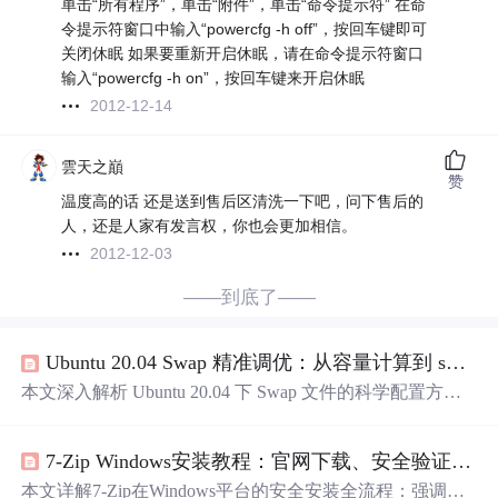
单击“所有程序”，单击“附件”，单击“命令提示符” 在命
令提示符窗口中输入“powercfg -h off”，按回车键即可
关闭休眠 如果要重新开启休眠，请在命令提示符窗口
输入“powercfg -h on”，按回车键来开启休眠
2012-12-14
雲天之巔
赞
温度高的话 还是送到售后区清洗一下吧，问下售后的
人，还是人家有发言权，你也会更加相信。
2012-12-03
——到底了——
Ubuntu 20.04 Swap 精准调优：从容量计算到 swappiness 与 vfs_cache_pressure 协同治理
本文深入解析 Ubuntu 20.04 下 Swap 文件的科学配置方
法，涵盖容量建模（基于 MySQL/VINS-Mono 工作集）、s
wappiness 与 vfs_cache_pressure 的协同调优逻辑、TRIM 支
7-Zip Windows安装教程：官网下载、安全验证与中文乱码解决方案
持的 SSD 寿命优化、/etc/fstab 安全持久化配置，以及外挂
硬盘
Swap 的工程约束。重点揭示 Swap 策略失配如何引发
本文详解7-Zip在Windows平台的安全安装全流程：强调必