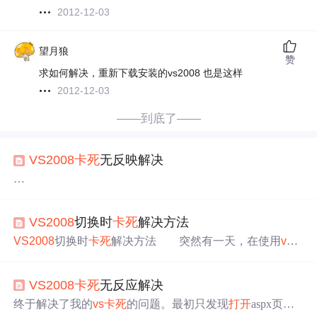
2012-12-03
望月狼
赞
求如何解决，重新下载安装的vs2008 也是这样
2012-12-03
——到底了——
VS
2008
卡死
无反映解决
终于解决了我的
vs
卡死
的问题。最初只发现
打开
aspx页面
会
卡死
，
打开
cs文件不会。并且每次
卡死
都会发现进程中
VS
2008
切换时
卡死
解决方法
有启动“setup.exe”，这是office的修复程序。这样就很好理
解了，
vs
中的
设计
视图
跟office中的
设计
有冲突，经过验
VS
2008
切换时
卡死
解决方法 突然有一天，在使用
vs
2
证，每次点击
vs
的
设计
视图
时必死无疑。所以上网一搜
vs
2
008
从源
视图
向
设计
视图
切换时，界面出现了假死现象，
008
设计
卡死
看到下面的网友文章，问题终于解决。下面
重装后亦无效。我从网上搜索原因，发现很多朋友都有类
是网友文章的全文：
VS
2008
卡死
无反应解决
似的问题，但解决方 案各异，原因更是众说纷纭。下面我
就我所看到的和我的切身经历，对
vs
2008
设计
视图
假死的
终于解决了我的
vs
卡死
的问题。最初只发现
打开
aspx页面
周末把笔记本上的 Office 2007 升级成 Office 2010，安装好
原因及解决方案总结如下。 在这之前先说明下，有些朋友