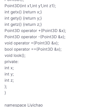
Point3D(int x1,int y1,int z1);
int getx() {return x;}
int gety() {return y;}
int getz() {return z;}
Point3D operator +(Point3D &x);
Point3D operator -(Point3D &x);
void operator =(Point3D &x);
bool operator ==(Point3D &x);
void look();
private:
int x;
int y;
int z;
};
}
namespace Liyichao