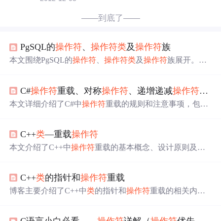
——到底了——
PgSQL的
操作符
、
操作符
类
及
操作符
族
本文围绕PgSQL的
操作符
、
操作符
类
及
操作符
族展开。
操
作符
、
操作符
类
和
操作符
族是索引功能重要组成部分，定
义索引时可指定
操作符
类
。文中介绍了各
类
操作符
，阐述
C#
操作符
重载、对称
操作符
、递增递减
操作符
的重
操作符
类
让索引生效的原理，对比
操作符
类
和
操作符
族差
异，还说明了索引使用的判断方法。
本文详细介绍了C#中
操作符
重载的规则和注意事项，包括
如何创建对称
操作符
、递增递减
操作符
的重载，并探讨了
结构和
类
在
操作符
重载中的区别。同时，讨论了转换
操作
C++
类
—重载
操作符
符
的使用，如提供内建转换、实现自定义转换，以及它们
在对称
操作符
中的作用。
本文介绍了C++中
操作符
重载的基本概念、设计原则及最
佳实践，包括何时及如何重载
操作符
，以及不同
操作符
重
载的推荐实现方式。
C++
类
的指针和
操作符
重载
博客主要介绍了C++中
类
的指针和
操作符
重载的相关内
容。对于
类
的指针，直接引用对象成员需用
操作符
->；
操
作符
重载有两种调用方式，如c = a + b和c = a.operator+