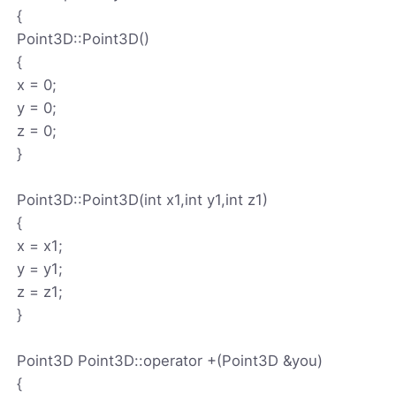
{
Point3D::Point3D()
{
x = 0;
y = 0;
z = 0;
}
Point3D::Point3D(int x1,int y1,int z1)
{
x = x1;
y = y1;
z = z1;
}
Point3D Point3D::operator +(Point3D &you)
{