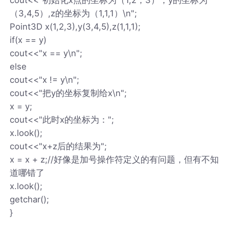
（3,4,5）,z的坐标为（1,1,1）\n";
Point3D x(1,2,3),y(3,4,5),z(1,1,1);
if(x == y)
cout<<"x == y\n";
else
cout<<"x != y\n";
cout<<"把y的坐标复制给x\n";
x = y;
cout<<"此时x的坐标为：";
x.look();
cout<<"x+z后的结果为";
x = x + z;//好像是加号操作符定义的有问题，但有不知
道哪错了
x.look();
getchar();
}