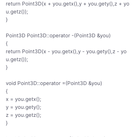
return Point3D(x + you.getx(),y + you.gety(),z + yo
u.getz());
}
Point3D Point3D::operator -(Point3D &you)
{
return Point3D(x - you.getx(),y - you.gety(),z - yo
u.getz());
}
void Point3D::operator =(Point3D &you)
{
x = you.getx();
y = you.gety();
z = you.getz();
}