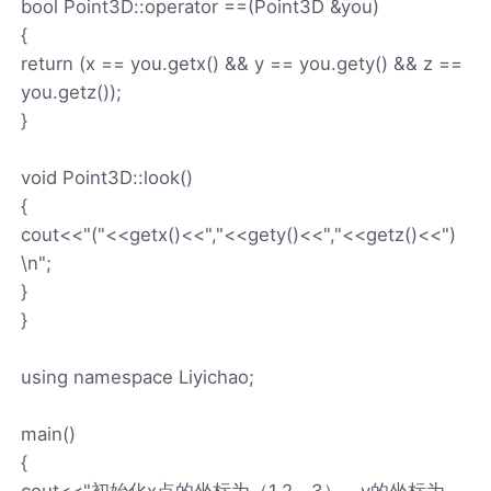
bool Point3D::operator ==(Point3D &you)
{
return (x == you.getx() && y == you.gety() && z ==
you.getz());
}
void Point3D::look()
{
cout<<"("<<getx()<<","<<gety()<<","<<getz()<<")
\n";
}
}
using namespace Liyichao;
main()
{
cout<<"初始化x点的坐标为（1,2，3），y的坐标为