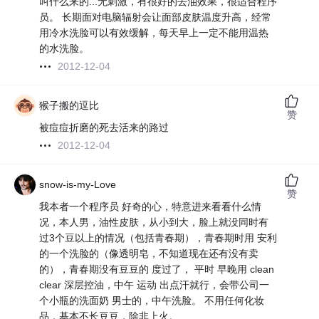
叫什么来的...无刺激，有很好的去油效果，很适合程序
员。 长期面对电脑辐射会让面部皮肤温度升高，经常
用冷水洗脸可以有效缓解，每天早上一定不能用温热
的水洗脸。
2012-12-04
猴子搬的逗比
赞
被痘痘折磨的死去活来的路过
2012-12-04
snow-is-my-Love
赞
我本者一个程序员 好奇的心，特意进来看看什么情
况，本人男，油性皮肤，从小到大，脸上就没同时有
过3个豆以上的情况（包括青春期），青春期时用 安利
的一个洗脸的（像透明皂，不知道现在还有没有卖
的），青春期没有豆豆的 度过了， 平时 早晚用 clean
clear 深层控油，中午 运动 出点汗就行，会带公司一
个小瓶的洗面奶 男士的，中午洗脸。 不用任何化妆
品，基本不长豆豆，除非上火。