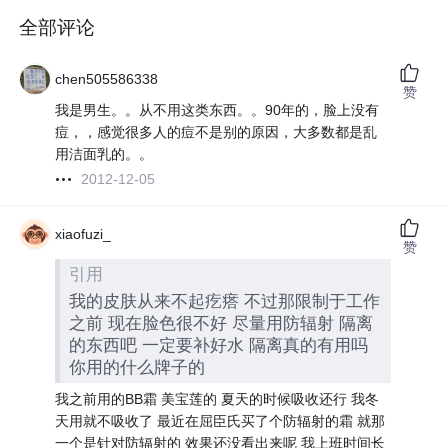
全部评论
chen505586338
赞
我是男生。。从不用这类东西。。90年的，脸上没有
痘，，感觉很多人的痘不是别的原因，大多数都是乱
用洁面乳的。。
2012-12-05
xiaofuzi_
赞
引用
我的皮肤从来不起疙瘩 不过那限制于工作
之前 现在脸色很不好 尽量用防辐射 隔离
的东西吧 一定要补好水 隔离真的有用吗
你用的什么牌子的
我之前用的BB霜 美宝莲的 夏天的时候吸收还行 我冬
天用就不吸收了 最近在屈臣氏买了个防辐射的霜 就那
一个是针对防辐射的 效果还没看出来呢 我上班时间长