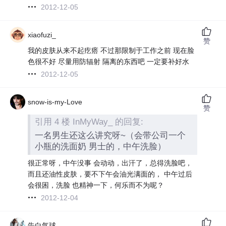
2012-12-05
xiaofuzi_
赞
我的皮肤从来不起疙瘩 不过那限制于工作之前 现在脸
色很不好 尽量用防辐射 隔离的东西吧 一定要补好水
2012-12-05
snow-is-my-Love
赞
引用 4 楼 InMyWay_ 的回复:
一名男生还这么讲究呀~（会带公司一个
小瓶的洗面奶 男士的，中午洗脸）
很正常呀，中午没事 会动动，出汗了，总得洗脸吧，
而且还油性皮肤，要不下午会油光满面的， 中午过后
会很困，洗脸 也精神一下，何乐而不为呢？
2012-12-04
告白气球