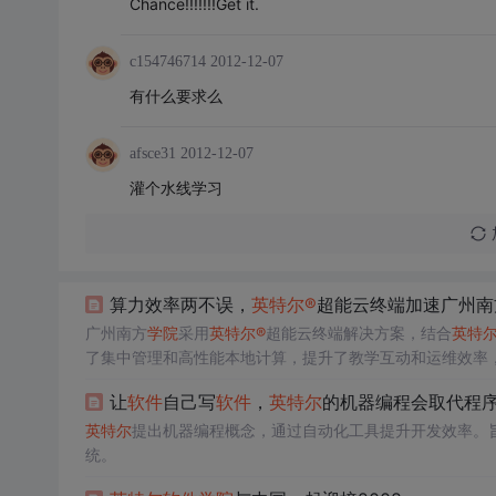
Chance!!!!!!!Get it.
c154746714
2012-12-07
有什么要求么
afsce31
2012-12-07
灌个水线学习
算力效率两不误，
英特尔
®
超能云终端加速广州南
广州南方
学院
采用
英特尔
®
超能云终端解决方案，结合
英特
了集中管理和高性能本地计算，提升了教学互动和运维效率
让
软件
自己写
软件
，
英特尔
的机器编程会取代程
英特尔
提出机器编程概念，通过自动化工具提升开发效率。
统。