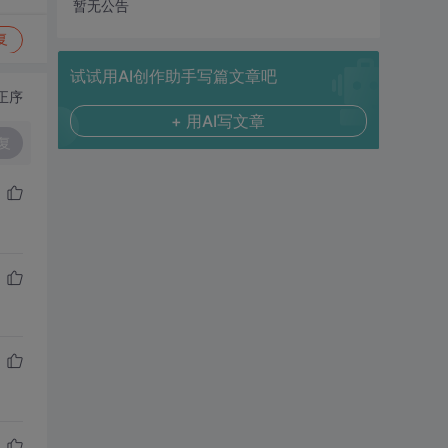
暂无公告
复
试试用AI创作助手写篇文章吧
正序
+ 用AI写文章
复