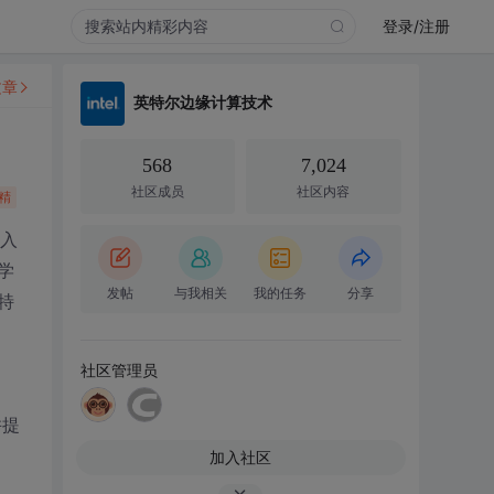
登录/注册
文章
英特尔边缘计算技术
568
7,024
社区成员
社区内容
精
入
学
发帖
与我相关
我的任务
分享
特
社区管理员
并提
加入社区