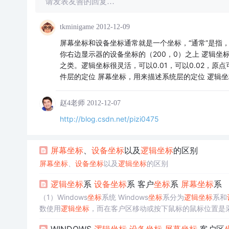
请发表友善的回复…
tkminigame
2012-12-09
屏幕坐标和设备坐标通常就是一个坐标，“通常”是指，
你右边显示器的设备坐标的（200，0）之上 逻辑坐
之类。逻辑坐标很灵活，可以0.01，可以0.02，
件层的定位 屏幕坐标，用来描述系统层的定位 逻辑
赵4老师
2012-12-07
http://blog.csdn.net/pizi0475
屏幕
坐标
、
设备
坐标
以及
逻辑
坐标
的区别
屏幕
坐标
、
设备
坐标
以及
逻辑
坐标
的区别
逻辑
坐标
系
设备
坐标
系 客户
坐标
系
屏幕
坐标
系
（1）Windows
坐标
系统 Windows
坐标
系分为
逻辑
坐标
系和
数使用
逻辑
坐标
，而在客户区移动或按下鼠标的鼠标位置是
这种
坐标
不考虑具体的
设备
类型，在绘图时，Windows会