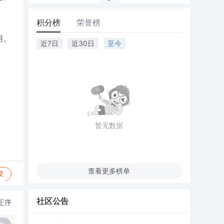
积分榜
荣誉榜
用。
近7日
近30日
至今
暂无数据
查看更多榜单
复
社区公告
正序