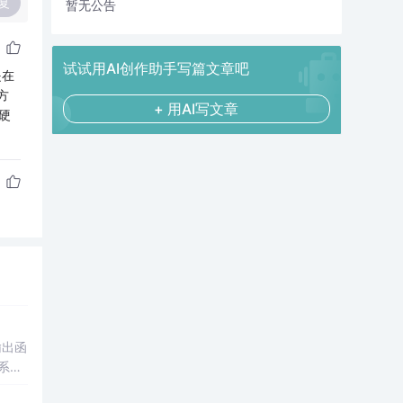
复
暂无公告
试试用AI创作助手写篇文章吧
是在
方
+ 用AI写文章
硬
输出函
系，