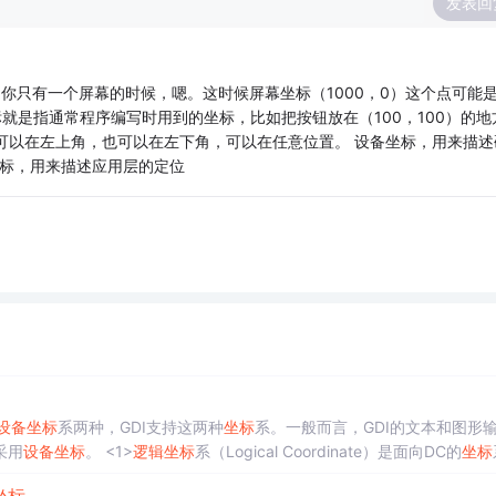
发表回
你只有一个屏幕的时候，嗯。这时候屏幕坐标（1000，0）这个点可能
标就是指通常程序编写时用到的坐标，比如把按钮放在（100，100）的地
原点可以在左上角，也可以在左下角，可以在任意位置。 设备坐标，用来描述
坐标，用来描述应用层的定位
设备
坐标
系两种，GDI支持这两种
坐标
系。一般而言，GDI的文本和图形
采用
设备
坐标
。 <1>
逻辑
坐标
系（Logical Coordinate）是面向DC的
坐标
根据当前设置的映射模式将
逻辑
坐标
转...