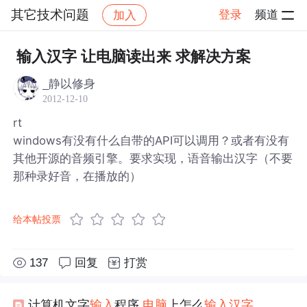
其它技术问题
登录
频道
加入
帖子详情
社区
其它技术问题
输入汉字 让电脑读出来 求解决方案
_静以修身
2012-12-10
rt
windows有没有什么自带的API可以调用？或者有没有
其他开源的音频引擎。要求实现，语音输出汉字（不要
那种录好音，在播放的）
给本帖投票
137
回复
打赏
计算机文字
输入
程序,
电脑
上怎么
输入
汉字