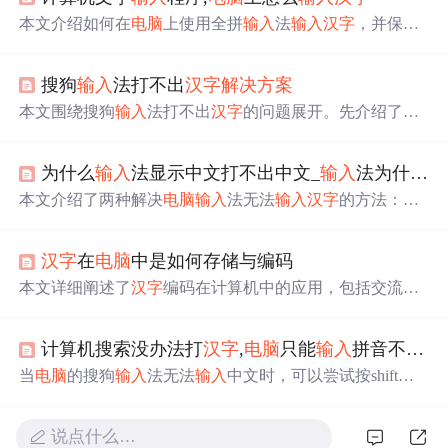
本文介绍如何在
电脑
上使用全拼
输入
法
输入
汉字
，并保存
文件。包括启动记事本、选择
输入
法、
输入
拼音及
汉字
、
切换大小写状态、
输入
中文标点等步骤。
搜狗
输入
法打不出
汉字
解决方案
本文围绕搜狗
输入
法打不出
汉字
的问题展开。先介绍了问
题案例，接着阐述其工作原理及可能导致问题的原因。还
给出解决办法，如检查系统与软件状态、故障排除、重装
为什么
输入
法显示中文打不出中文_
输入
法为什么打不出
初始化等，同时强调安全防护和社区
求
助的重要性。
本文介绍了两种解决
电脑
输入
法无法
输入
汉字
的方法：一
是通过
输入
法自带的修复工具进行修复；二是利用360安全
卫士的人工服务功能进行修复。
汉字
在
电脑
中是如何存储与编码
本文详细阐述了
汉字
编码在计算机中的应用，包括交流
码、机内码、
输入
码和字形码，以及如何通过国标码、内
码、外码实现
汉字
在计算机中的高效处理与显示。
计算机搜索没办法打
汉字
,
电脑
只能
输入
拼音不能
输
当
电脑
的搜狗
输入
法无法
输入
中文时，可以尝试按shift键
或ctrl+空格键切换
输入
模式，使用搜狗
输入
法的修复功
能，或通过
输入
法管理设置设为默认
输入
法。如果语言栏
说点什么…
消失，可以通过控制面板的区域和语言设置恢复，确保ctf