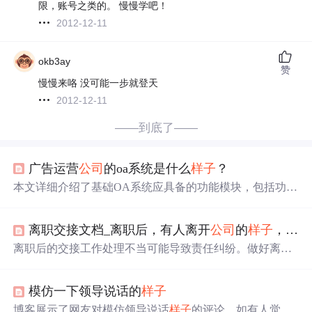
限，账号之类的。 慢慢学吧！
2012-12-11
okb3ay
赞
慢慢来咯 没可能一步就登天
2012-12-11
——到底了——
广告运营
公司
的oa系统是什么
样子
？
本文详细介绍了基础OA系统应具备的功能模块，包括功能
管理、组织管理、用户管理、角色管理等，以及业务流程
如审批、退款、充值和业绩统计的具体操作，旨在帮助读
离职交接文档_离职后，有人离开
公司
的
样子
，很狼狈
者理解OA系统的基本架构与运作。
离职后的交接工作处理不当可能导致责任纠纷。做好离职
文档，双方书面签字确认，对外公布离职信息并感谢前
公
司
，是避免问题的关键。面对不靠谱的交接同事，要分析
模仿一下领导说话的
样子
情况，保持主动权，必要时寻求上级帮助。离职时的专业
态度对个人职业生涯至关重要。
博客展示了网友对模仿领导说话
样子
的评论，如有人觉得