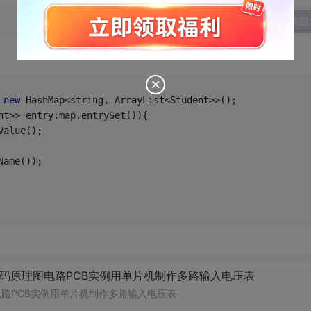
发表回
 
new
 HashMap<string, ArrayList<Student>>();
nt>> entry:map.entrySet()){
Value();
Name());
代码原理图电路PCB实例用单片机制作多路输入电压表
电路PCB实例用单片机制作多路输入电压表