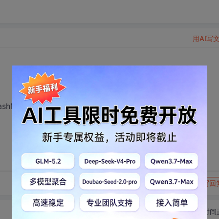
用AI写
shMap<string, ArrayList<Student>>();
转发到动态
举报
写回
切换为时间