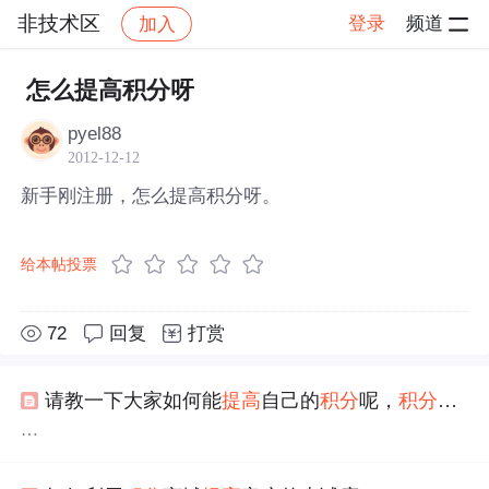
非技术区
登录
频道
加入
帖子详情
社区
非技术区
怎么提高积分呀
pyel88
2012-12-12
新手刚注册，怎么提高积分呀。
给本帖投票
72
回复
打赏
请教一下大家如何能
提高
自己的
积分
呢，
积分
少了
请教一下大家如何能
提高
自己的
积分
呢，
积分
少了好多
东东下不了啊？