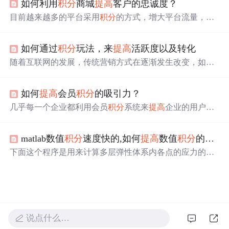
如何利用
积分
商城
提高
客户的忠诚度？
目前越来越多的平台采用
积分
的方式，增大平台流量，增
加注册用户对平台的忠诚度。
积分
兑换飞速发展的与现代
商业社会关于促销、关于增强会员粘性、加强用户体验的
如何通过
积分
玩法，来
提高
活跃度以及转化
各类商业手段的创新不断发展息息相关。利用好
积分
兑换
商城可以
提高
平台用户流量和用户的依赖度。 首先，了解
随着互联网的发展，传统营销方式在逐渐发生改变，如今
一下
积分
兑换的“
积分
”概念，是指经过注册验证的用户，
很多企业以及商家都开始使用私域流量池来进行运营，这
在消费后获得的一种奖励，从而实现客户关怀、客户忠诚
种运营方式的运营效果好，可以给企业带来更多的用户，
度提升的目的。其消费模式包括传统的现场消费如超市购
如何
提高
会员
积分
的吸引力？
并且轻松增加收益。 不过，企业运营私域流量池的时候，
物，也包括日益普及的网上购物。 一般而言，一个
积分
管
积分
是一个必不可少的手段。
积分
的作用比较大，企业在
几乎每一个企业都利用会员
积分
系统来
提高
企业的用户的
理系统一般包括会员注册、
积分
规则、
积分
转换等基本
运营私域流量池的时候，可以利用
积分
对用户进行引导。
忠诚度，
提高
企业的核心竞争力，
提高
企业的市场资源占
通过对用户的引导，让用户按照商家以及企业的要求完成
有率。但大部分企业都存在用户存留率低，用户吸引力小
留存、促活、转化以及拉新的用户运营闭环，最终实现商
matlab数值
积分
速度快的,如何
提高
数值
积分
的速度
的问题。如何
提高
会员
积分
对会员的吸引力这个问题就亟
家用户增长，达到为商家获益的目的。 另外，商家利用这
待解决。 首先，会员
积分
系统里提供的会员
积分
实质上是
下面这个程序是用来计算多层弹性体系内各点的应力的。
种方法进行拉新，
积分
玩法就格外重要。
积分
的使用一般
一种由企业发行的货币，会员可以通过能够过消耗
积分
来
先要解线性方程组N，用解出来的系数对 xi 进行数值
积分
都是取决
换取自己需要的优惠或其他服务。实质上，会员
积分
就是
，里面包含了贝塞尔函数。问题是当层数n是4时，大概要1
对忠诚度高的用户的一种让利，企业降低一部分利润，来
5秒；n=5时，要60秒；n=6时，要360秒。我要计算的n是1
获取更多用户更高的忠诚度。 会员
积分
一般是通过消费
积
0，然后要在240个不同的模量下算应力。我试了vpa(diff_si
分
，由用户自主选择消耗，这样的会员
积分
对于用户的吸
gma_r,3),结果时间更长了。请问有什么好的方法可以
提高
引
速度吗？%clc;clear all;close...
说点什么…