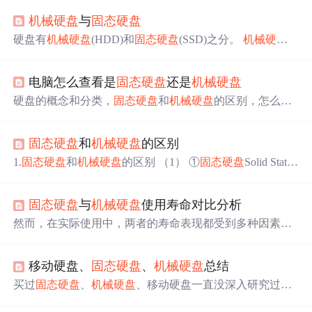
机械硬盘
与
固态硬盘
硬盘有
机械硬盘
(HDD)和
固态硬盘
(SSD)之分。
机械硬盘
机械硬盘
即是传统普通硬盘，主要由：盘片，磁头，盘片
转轴及控制电机，磁头控制器，数据转换器，接口，缓存
电脑怎么查看是
固态硬盘
还是
机械硬盘
等几个部分组成。
机械硬盘
中所有的盘片都装在一个旋转
轴上，每张盘片之间是平行的，在每个盘片的存储面上有
硬盘的概念和分类，
固态硬盘
和
机械硬盘
的区别，怎么看
一个磁头，磁头与盘片之间的距离比头发丝的直径还小，
电脑是
固态硬盘
还是
机械硬盘
所有的磁头联在一个磁头控制器上，由磁头控制器负责各
个磁头的运动。磁头可沿盘片的半径方向运动，加上盘片
固态硬盘
和
机械硬盘
的区别
每分钟几千转的高速旋转，磁头就可以定位在盘片的指定
1.
固态硬盘
和
机械硬盘
的区别 （1） ①
固态硬盘
Solid State
位置上进行数据的读写操作。硬盘作为精密设备，尘埃
Disk：
固态硬盘
是由控制单元和固态存储单元组成的硬
盘。存储单元负责存储数据，控制单元负责读取、写入数
固态硬盘
与
机械硬盘
使用寿命对比分析
据
固态硬盘
的介质分为两种，一种是采用闪存（flash mem
ory）作为介质，另外一种是采用DRAM作为存储介质，目
然而，在实际使用中，两者的寿命表现都受到多种因素的
前绝大多数
固态硬盘
采用的是闪存介质。 以电子存储方式
影响。因此，用户需要根据自己的需求和预算选择合适的
来储存数据的，主要有主控芯片、闪存芯片、固件算法...
硬盘类型，并注意保护和维护硬盘以延长其使用寿命。然
移动硬盘、
固态硬盘
、
机械硬盘
总结
而，现代
固态硬盘
通过先进的算法和技术，如TRIM指令、
磨损均衡等，有效延长了硬盘的寿命。此外，
固态硬盘
的
买过
固态硬盘
、
机械硬盘
、移动硬盘一直没深入研究过，
读写速度极快，使得数据读写更加高效，减少了因长时间
参考了网上几篇帖子做个大致总结,文末附有链接。
固态硬
读写而导致的寿命损耗。然而，由于机械结构的存在，
机