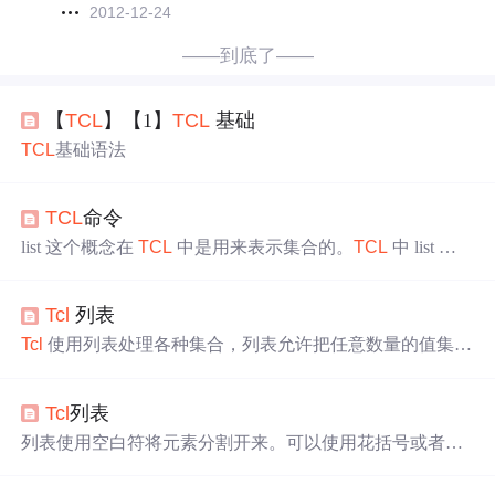
2012-12-24
——到底了——
【
TCL
】【1】
TCL
基础
TCL
基础语法
TCL
命令
list 这个概念在
TCL
中是用来表示集合的。
TCL
中 list 是
由一堆元素组成的有序集合，list 可以嵌套定义，list 每个
元素可以是任意字符串，也可以是 list。下面都是
TCL
中
Tcl
列表
的合法的 list：{} //空 list{a b c d}{a {b c} d} //list 可以嵌套li
st 是
TCL
中比较重要的一种数据结构，对于编写复杂的脚
Tcl
使用列表处理各种集合，列表允许把任意数量的值集合
本有很大的帮助，
TCL
提供了很多 基本命令对 list 进行操
在一起，把集合作为一个实体进行传递，从集合中取得各
作。语法： list?
成员的值。列表是元素的有序集合，哥哥元素可以有任意
Tcl
列表
的字符串值。
列表使用空白符将元素分割开来。可以使用花括号或者双
引号将包含空白符的单词组成一个单一的列表元素。与其
它语言中的列表数据结构不同的是，
Tcl
列表只是具有特殊