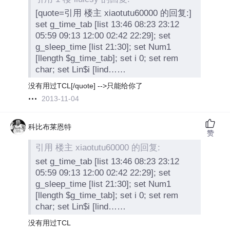
[quote=引用 楼主 xiaotutu60000 的回复:]
set g_time_tab [list 13:46 08:23 23:12
05:59 09:13 12:00 02:42 22:29]; set
g_sleep_time [list 21:30]; set Num1
[llength $g_time_tab]; set i 0; set rem
char; set Lin$i [lind……
没有用过TCL[/quote] -->只能给你了
2013-11-04
科比布莱恩特
赞
引用 楼主 xiaotutu60000 的回复:
set g_time_tab [list 13:46 08:23 23:12
05:59 09:13 12:00 02:42 22:29]; set
g_sleep_time [list 21:30]; set Num1
[llength $g_time_tab]; set i 0; set rem
char; set Lin$i [lind……
没有用过TCL