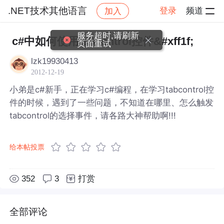
.NET技术其他语言
登录
频道
加入
帖子详情
社区
.NET技术其他语言
服务超时,请刷新
c#中如何使用tabcontrol控件&#xff1f;
页面重试
lzk19930413
2012-12-19
小弟是c#新手，正在学习c#编程，在学习tabcontrol控
件的时候，遇到了一些问题，不知道在哪里、怎么触发
tabcontrol的选择事件，请各路大神帮助啊!!!
给本帖投票
352
3
打赏
全部评论