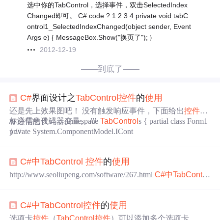
选中你的TabControl，选择事件，双击SelectedIndex
Changed即可。 C# code ? 1 2 3 4 private void tabC
ontrol1_SelectedIndexChanged(object sender, Event
Args e) { MessageBox.Show("换页了"); }
2012-12-19
——到底了——
C#
界面设计之
TabControl
控件
的
使用
还是先上效果图吧！ 没有触发响应事件，下面给出
控件
的
标注信息代码：namespace
/// 必需的设计器变量。 ///
TabControl
s { partial class Form1
private System.ComponentModel.ICont
{ ///
C#
中
TabControl
控件
的
使用
http://www.seoliupeng.com/software/267.html
C#
中
TabContro
l
控件
的
使用
发表于 2011 年 07 月 13 日 由 seoliupeng 当需
要在一个窗体内放置几组相对独立而又数量较多的
控件
C#
中
TabControl
控件
的
使用
时，可以
使用
TabContro l
控件
， 该
控件
有若干个选项卡
， 每个选项卡关联着一个页面 ， 如图所示的 Windows ...
选项卡
控件
（
TabControl
控件
）可以添加多个选项卡，然