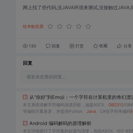
网上找了些代码,没JAVA环境来测试,没接触过JAVA,
给本帖投票
130
回复
打赏
分享
收藏
回复
请发表友善的回复…
从“你好”到Emoji：一个字符在计算机里的奇幻漂流（
本文系统讲解字符编码演进历程，涵盖ASCII、
GB2312
/GB
等编码方案差异，并提供Python、
Java
、C#在字符串编码
声明字符集及数据校验等现代开发最佳实践。
Android 编码解码的原理解析
本文详细探讨了字符集的起源与演变，包括ASCII、ISO-885