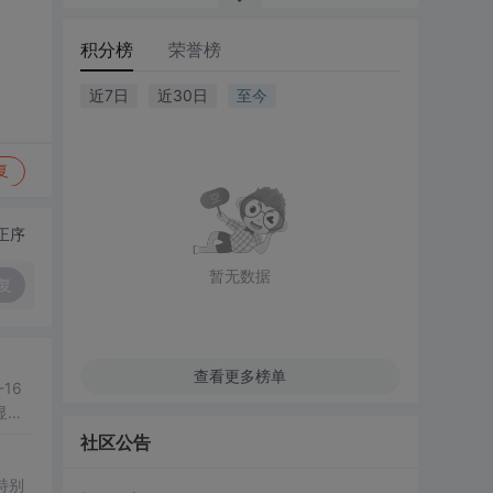
积分榜
荣誉榜
近7日
近30日
至今
复
正序
暂无数据
复
查看更多榜单
-16
显式
社区公告
特别