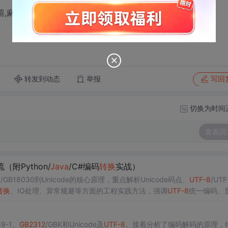
嘻,麻烦了.
转发到动态
举报
写回
切换为时间
发表回
附Python/
Java
/C#编码
转
换
实战）
K/GB18030到Unicode的核心原理，重点解析Unicode码点、
UTF-8
/UTF
转
换
、IO处理、异常规避等方面的工程实践方法，强调
UTF-8
统一编码、
9-1、
GB2312
/GBK和Unicode及
UTF-8
。接着分析了编码解码的原理，