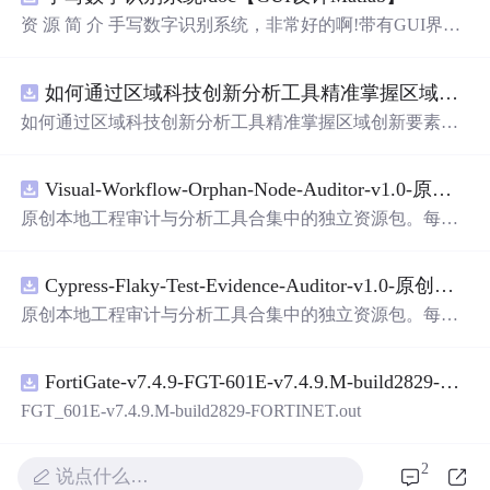
资 源 简 介 手写数字识别系统，非常好的啊!带有GUI界
面，使用方便! 详 情 说 明 用这个手写数字识别系统，你可
以轻松地识别手写数字。这个系统不仅功能强大，而且还
如何通过区域科技创新分析工具精准掌握区域创新要素分布与产业链融合现状？.docx
带有直观的图形用户界面（GUI），非常容易使用。你只
需要将手写数字输入系统，它将立即给出准确的识别结
如何通过区域科技创新分析工具精准掌握区域创新要素分
果。这个系统可以在各种场景中使用，无论是学校、工作
布与产业链融合现状？
还是日常生活，都能为你提供快速和准确的识别服务。它
是一个非常方便和实用的工具，你一定会喜欢它的！
Visual-Workflow-Orphan-Node-Auditor-v1.0-原创源码与文档.zip
原创本地工程审计与分析工具合集中的独立资源包。每个
ZIP包含完整源码、3项自动化测试、可复现合成示例、离
线HTML、JSON与SVG报告、1080×720真实运行效果图、
Cypress-Flaky-Test-Evidence-Auditor-v1.0-原创源码与文档.zip
README、运行说明、功能清单、MIT License及原创与授
权声明。解压后进入project目录，执行npm test验证算法，
原创本地工程审计与分析工具合集中的独立资源包。每个
执行npm run report生成报告，也可通过本地静态服务器打
ZIP包含完整源码、3项自动化测试、可复现合成示例、离
开网页。运行时零第三方依赖，不包含热点产品或开源项
线HTML、JSON与SVG报告、1080×720真实运行效果图、
目源码、Logo、官方截图、论文、生产日志或其他受限素
FortiGate-v7.4.9-FGT-601E-v7.4.9.M-build2829-FORTINET.out
README、运行说明、功能清单、MIT License及原创与授
材。适合前端开发、AI应用工程、测试审计和课程实践。
权声明。解压后进入project目录，执行npm test验证算法，
FGT_601E-v7.4.9.M-build2829-FORTINET.out
执行npm run report生成报告，也可通过本地静态服务器打
开网页。运行时零第三方依赖，不包含热点产品或开源项
2
说点什么…
目源码、Logo、官方截图、论文、生产日志或其他受限素