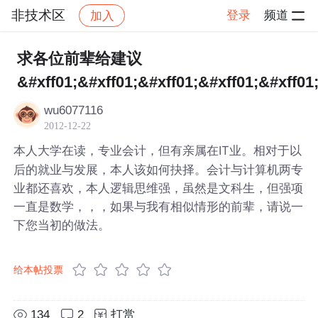
非技术区
登录
频道
加入
帖子详情
社区
非技术区
求各位前辈给建议
&#xff01;&#xff01;&#xff01;&#xff01;&#xff01
wu6077116
2012-12-22
本人大学在读，专业会计，但有亲属在IT业。相对于以
后的就业与发展，本人该如何抉择。会计与计算机两专
业都还喜欢，本人逻辑思维强，虽然是文科生，但强项
一直是数学，，，如果与我有相似情形的前辈，请说一
下您当初的做法。
给本帖投票
134
2
打赏