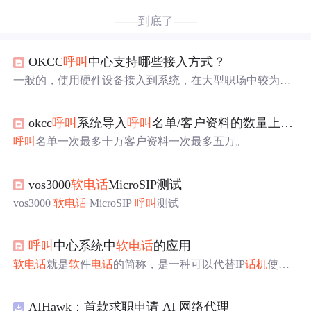
——到底了——
OKCC
呼叫
中心支持哪些接入方式？
一般的，使用硬件设备接入到系统，在大型职场中较为常
见，因为使用专用的硬件设备处理语音技术，保障性更
强，且基于硬件设备，可以方便将通信网络与办公网络进
okcc
呼叫
系统导入
呼叫
名单/客户资料的数量上限，okcc通话声音小有哪几种处理办法？
行隔离，保障通信质量，同时也能在一定程度上降低整体
系统的IT维护工作量。目前实际广泛使用的接入方式，既
呼叫
名单一次最多十万客户资料一次最多五万。
有硬件网关接入方式，也有
软
件接入方式，在生产实践
中，我们须根据实际的需求及使用的场景，选择合适的接
入方式即可。当然，不同的
软
件
电话
，其技术实现的原理
vos3000
软
电话
MicroSIP测试
各不相同，对系统的算力开销及带宽占用也有不同，需要
vos3000
软
电话
MicroSIP
呼叫
测试
依据实际的职场情况做出评估选择合适的接入方式。
呼叫
中心系统中
软
电话
的应用
软
电话
就是
软
件
电话
的简称，是一种可以代替IP
话机
使用
的虚拟
话机
，与传统的
呼叫
中心相比，其成本更加低廉，
使用更为便捷，虽然不同品牌、不同型号所做的配置可能
AIHawk：首款求职申请 AI 网络代理
不同，但基本上
软
电话
的界面、功能与真实
电话
无异，一