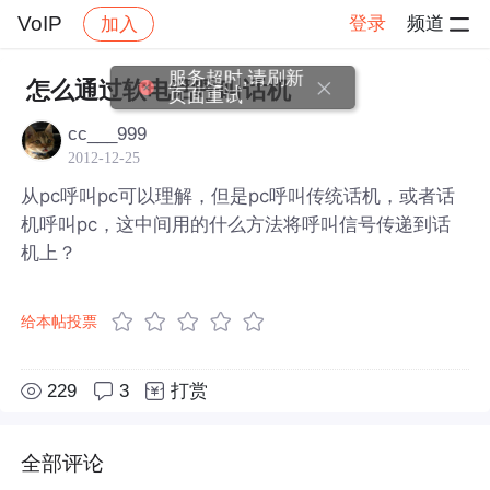
VoIP
登录
频道
加入
帖子详情
社区
VoIP
服务超时,请刷新
怎么通过软电话呼叫话机
页面重试
cc___999
2012-12-25
从pc呼叫pc可以理解，但是pc呼叫传统话机，或者话
机呼叫pc，这中间用的什么方法将呼叫信号传递到话
机上？
给本帖投票
229
3
打赏
全部评论