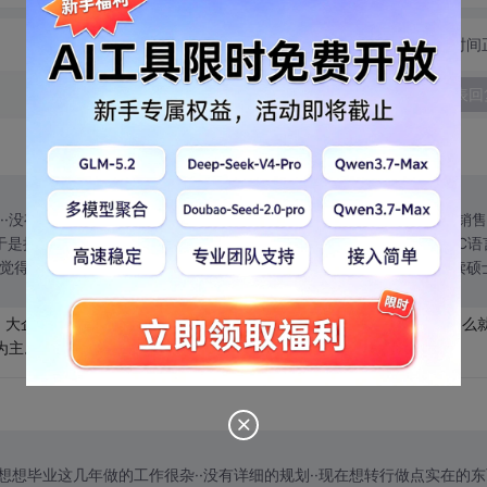
切换为时间
发表回
··没有详细的规划··现在想转行做点实在的东西··08年大专毕业就去做销
·于是把积蓄的一部分报了个JAVA培训班··学半年··学校的时候学过一点C语
·觉得有点茫然··求前辈指点··另外我成教的本科今年毕业了··有机会攻读硕
。大企业注重学历。技术要求不是很高。但是如果不能进入大企业，那么
为主。个人建议哦
生日了··想想毕业这几年做的工作很杂··没有详细的规划··现在想转行做点实在的