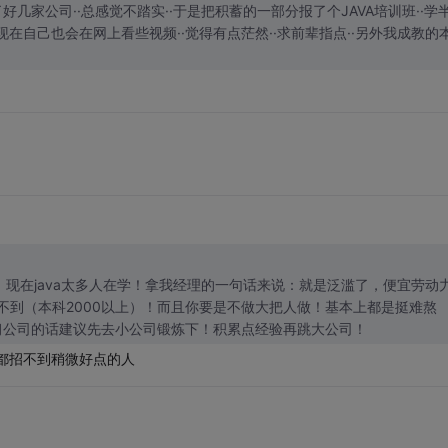
了好几家公司··总感觉不踏实··于是把积蓄的一部分报了个JAVA培训班··学
·现在自己也会在网上看些视频··觉得有点茫然··求前辈指点··另外我成教的
现在java太多人在学！拿我经理的一句话来说：就是泛滥了，便宜劳动
不到（本科2000以上）！而且你要是不做大把人做！基本上都是挺难熬
习公司的话建议先去小公司锻炼下！积累点经验再跳大公司！
都招不到稍微好点的人