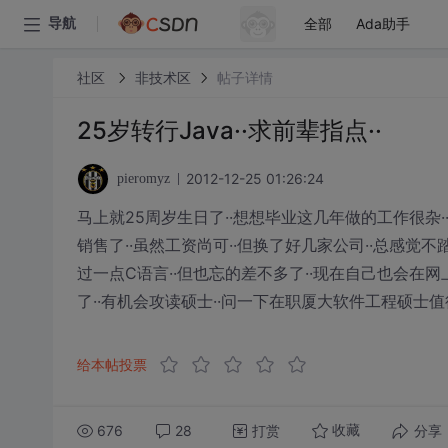
全部
Ada助手
导航
社区
非技术区
帖子详情
25岁转行Java··求前辈指点··
2012-12-25 01:26:24
pieromyz
马上就25周岁生日了··想想毕业这几年做的工作很杂·
销售了··虽然工资尚可··但换了好几家公司··总感觉不
过一点C语言··但也忘的差不多了··现在自己也会在网
了··有机会攻读硕士··问一下在职厦大软件工程硕士值
给本帖投票
676
28
打赏
分享
收藏