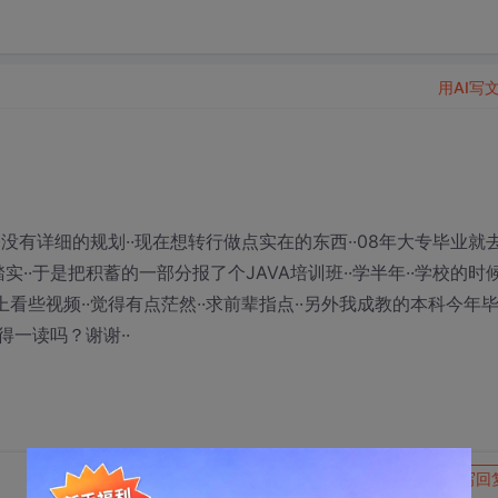
用AI写
·没有详细的规划··现在想转行做点实在的东西··08年大专毕业就
踏实··于是把积蓄的一部分报了个JAVA培训班··学半年··学校的时
上看些视频··觉得有点茫然··求前辈指点··另外我成教的本科今年
得一读吗？谢谢··
转发到动态
举报
写回