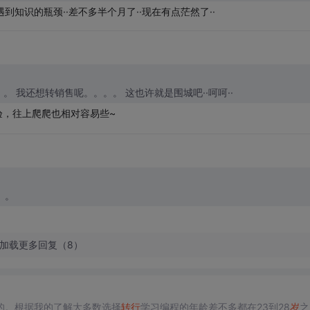
到知识的瓶颈··差不多半个月了··现在有点茫然了··
引用 4 楼 flagiris 的回复:我觉得销售比码农好。。。。 我还想转销售呢。。。。 这也许就是围城吧··呵呵··
验，往上爬爬也相对容易些~
。。。。
加载更多回复（8）
的。根据我的了解大多数选择
转行
学习编程的年龄差不多都在23到28
岁
之