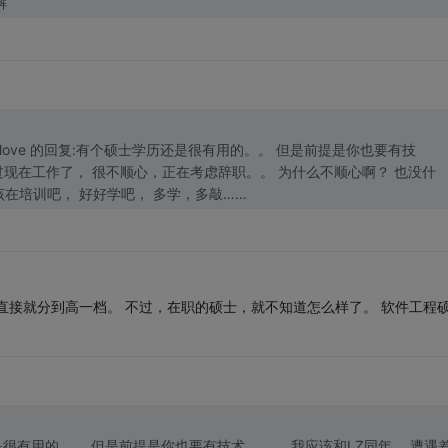
解
love 的回复:有个硕士学历还是很有用的。。 但是前提是你也要有技
么。。 三言两语说不清楚 哎、、 你加油吧， 你应该在培训吧， 好好学吧， 多学，多敲……
直接就分到高一档。 不过，在职的硕士，就不知道怎么样了。 软件工程
。。 我应该和LZ同年， 遭遇差