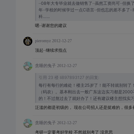
··08年大专毕业就去做销售了··虽然工资尚可··但换
年··学校的时候学过一点C语言··但也忘的差不多了·
科……
嗯··谢谢您的建议
pieromyz
2012-12-27
顶起··继续求指点
贪睡的兔子
2012-12-27
引用 23 楼 li897893127 的回复:
每行有每行的难处！楼主25岁了！能不转就别转了！
（码农）。基本刚出去一般广东这边实习都是2000
的！不过熬过去了就好办了！还有建议楼主想找实
泛滥的都是初级的， 现在公司招人还是挺难的，很多
贪睡的兔子
2012-12-27
考研一定要考好学校 不然就别考了 没意思