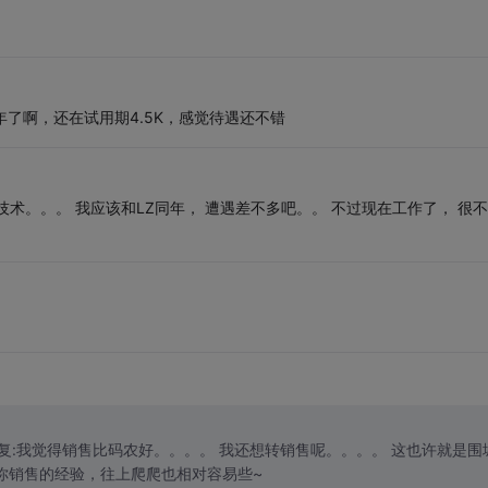
年了啊，还在试用期4.5K，感觉待遇还不错
术。。。 我应该和LZ同年， 遭遇差不多吧。。 不过现在工作了， 很
售比码农好。。。。 我还想转销售呢。。。。 这也许就是围城
呵呵·· 至少培训过了，先找个工作体验一下~ 以你销售的经验，往上爬爬也相对容易些~