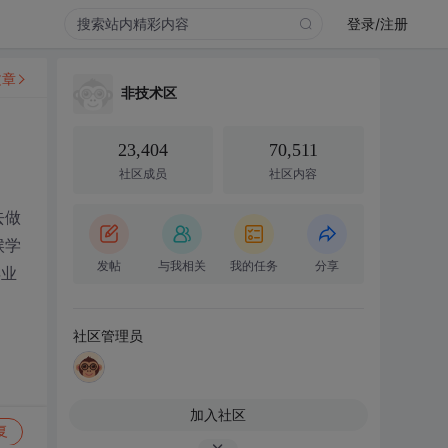
登录/注册
文章
非技术区
23,404
70,511
社区成员
社区内容
去做
候学
发帖
与我相关
我的任务
分享
毕业
社区管理员
加入社区
复