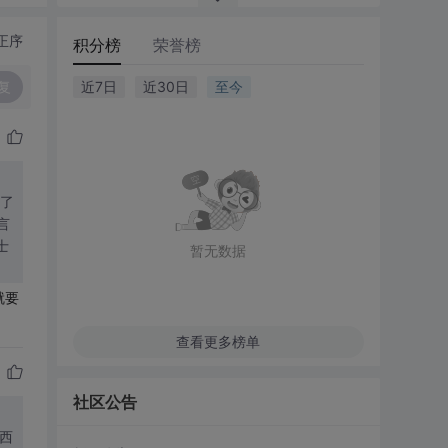
正序
积分榜
荣誉榜
复
近7日
近30日
至今
售了
言
士
暂无数据
就要
查看更多榜单
社区公告
东西