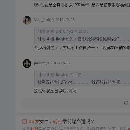
嗯··现在是全身心投入学习半年··是不是初期很容易就遇
Moe_Loli控
2012-12-25
引用 9 楼 pieromyz 的回复:
至少培训过了，先找个工作体验一下~ 以你销售的经
pieromyz
2012-12-25
引用 4 楼 flagiris 的回复:
我觉得销售比码农好。。。。 我还想转销售呢
这也许就是围城吧··呵呵··
25
岁
女生，
转行
学前端合适吗？
女生
转行
学前端合适吗？对于这点，我很肯定的回答，可以