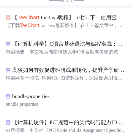
——到底了——
【
TeeChart
for Java教程】（七）下：使用函数——功能期、周期样式和派生自定义功能
【下载
TeeChart
for Java最新版本】 在上一篇文章中，讲
到使用函数中功能
类型
的功能特点、添加功能和定义数据
源，在本文中将介绍其余三种，功能期、周期样式和派生
【计算机科学】C语言基础语法与编程实践：湖南科技大学期末考试核心知识点解析
自定义功能。 1 功能期 Period是使用函数的重要方法，因
为Period定义了循环应用Function的点的范围。 例：我们有
内容概要：本文档为湖南科技大学C语言期末考试的试题
6个数据点（例如Bar系列的条形图），其值为：3,8,6,2,9和
库，主要包含多套选择题，涵盖C语言的基础知识点，如
12。定义一个具有周期0的...
基本数据
类型
、运算符与表达式、控制结构（if、switch、
高校如何有效促进科研成果转化，提升产学研合作效率？.docx
循环）、数组、字符串处理、函数定义与调用、指针初步
等内容。题目形式为单项选择题，每道题后附有正确答
科易网基于40亿+科创知识图谱数据库，深度探索AI技术
案，旨在帮助学生巩固C语言语法和程序逻辑理解，提升
在技术转移、成果转化、技术经纪、知识产权、产业创
编程实践能力。; 适合人群：适用于高等院校计算机相关专
新、科技招商等垂直领域的多样化应用场景，研究科技创
业学习C语言课程的学生，特别是准备期末考试或需要强
bundle.properties
新领域的AI+数智化解决方案，推动科技创新与产业创新
化基础知识的初学者。; 使用场景及目标：①用于考前复
智能化发展。
bundle.properties
习，检验对C语言核心概念的掌握程度；②辅助教师出题
或课堂教学练习；③通过反复练习提高编程思维与代码逻
辑分析能力。; 阅读建议：建议结合教材和上机实践进行练
【计算机硬件】PCI规范中的类代码与能力ID分配：设备功能分类及扩展能力标识系统设计
习，重点关注易错题和涉及复杂逻辑控制的题目，理解每
内容概要：本文档《PCI Code and ID Assignment Specificati
道题背后的程序执行流程，以达到真正掌握语言特性的目