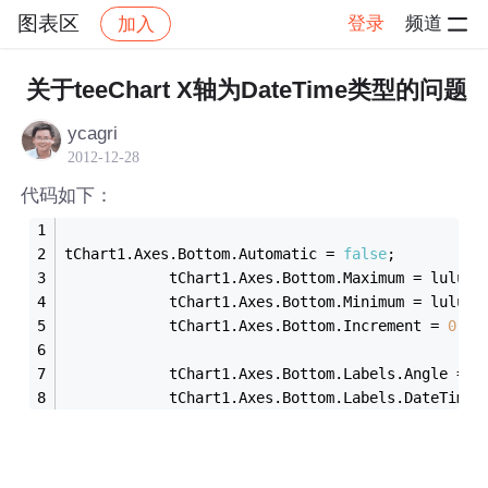
图表区
登录
频道
加入
帖子详情
社区
图表区
关于teeChart X轴为DateTime类型的问题
ycagri
2012-12-28
代码如下：
tChart1.Axes.Bottom.Automatic = 
false
;
            tChart1.Axes.Bottom.Maximum = luluyU
            tChart1.Axes.Bottom.Minimum = luluyU
            tChart1.Axes.Bottom.Increment = 
0.01
            tChart1.Axes.Bottom.Labels.Angle = 
4
            tChart1.Axes.Bottom.Labels.DateTimeF