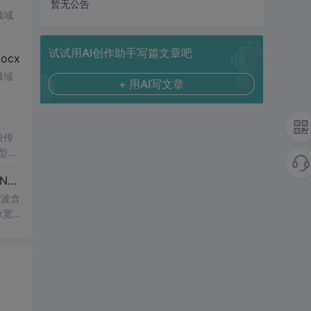
暂无公告
领域
试试用AI创作助手写篇文章吧
cx
领域
+ 用AI写文章
决传
类型和
UI
博客 下载 社区 AtomGit 模型市场 搜CSDN 搜索 AI 搜索 会员中心 创作中心 基于DPWMA调制与正负序分离的ANPC三电平并网逆变器前馈控制策略研究（Simulink仿真实现）
谐波含
脉宽
的开
仿真
适
制策略