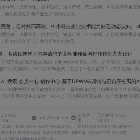
在技术转移、成果转化、技术经纪、知识产权、产业创新、科技招商等垂直
案，推动科技创新与产业创新智能化发展。
完善，但对外部高校、中小科技企业技术能力缺乏动态认知。.do
在技术转移、成果转化、技术经纪、知识产权、产业创新、科技招商等垂直
案，推动科技创新与产业创新智能化发展。
/O扩展：多路径架构下内存请求的高性能传输与排序控制方案设计
了名为“无序输入/输出（Unordered I/O, UIO）”的新功能，旨在解
能IO系统的限制。UIO基于Flit模式，定义了一套新的TLP（事务层包）
持多路径路由、提升系统效率并兼容现有生产者-消费者模型。文档详细说明了
NPC三电平并网逆变器前馈控制策略，旨在解决传统三电平逆变器存在的
通过采用有源中点箝位（ANPC）三电平逆变器拓扑，结合双极性倍频
制，构建了一套一体化的高性能并网控制体系。该体系不仅优化了逆变器
确的相位同步和扰动补偿，显著提高了系统的动态响应能力和抗扰性能。
400-660-
在线客
工作时间 8:30-
锁相精度与系统动态稳定性，确保在复杂电网工况下的高质量稳定并网。 
kefu@csdn.net
0108
服
22:00
尤其是从事新能源发电、储能系统、柔性输电等领域研究的专业人士。 使用
2020〕1039-165号
经营性网站备案信息
北京互联网违法和不良信息举报中心
大功率、高电能质量要求的应用场景；②探索如何通过先进的调制和控
me商店下载
账号管理规范
版权与免责声明
版权申诉
出版物许可证
营业执照
术研究和技术开发提供理论依据和实践指导。 阅读建议：建议读者
026北京创新乐知网络技术有限公司