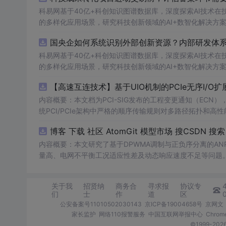
科易网基于40亿+科创知识图谱数据库，深度探索AI技术
的多样化应用场景，研究科技创新领域的AI+数智化解决方
国央企如何系统识别外部创新资源？内部研发体系
科易网基于40亿+科创知识图谱数据库，深度探索AI技术
的多样化应用场景，研究科技创新领域的AI+数智化解决方
【高速互连技术】基于UIO机制的PCIe无序I
内容概要：本文档为PCI-SIG发布的工程变更通知（ECN），介绍
统PCI/PCIe架构中严格的顺序传输规则对多路径拓扑和高性
规则，允许请求方（Requester）自主管理数据顺序，支
O
内容概要：本文研究了基于DPWMA调制与正负序分离的A
量高、电网不平衡工况适应性差及动态响应速度不足等问题。
调制（DPWMA）、正负序分离锁相技术和电网电压前馈控
关动作机制，改善了输出电压电流的谐波特性，而且通过精
关于我
招贤纳
商务合
寻求报
协议专
结果显示，所提出的控制策略能有效降低并网谐波含量，提升
们
士
作
道
区
合人群：具备一定电力电子基础知识和仿真技能的研发人员，
公安备案号11010502030143
京ICP备19004658号
京网文〔
场景及目标：①研究和开发高性能并网逆变器，特别是针对
家长监护
网络110报警服务
中国互联网举报中心
Chro
来提高并网逆变器对电网扰动的适应性和响应速度；③为相关领域的学
©1999-2