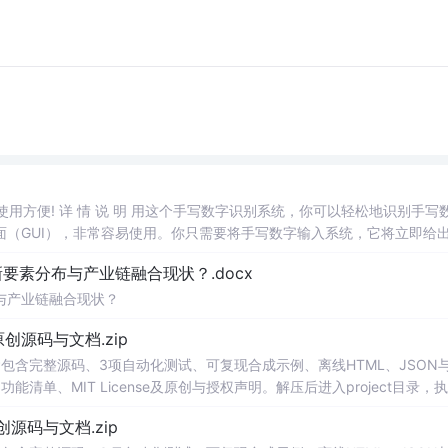
，使用方便! 详 情 说 明 用这个手写数字识别系统，你可以轻松地识别手写
（GUI），非常容易使用。你只需要将手写数字输入系统，它将立即给
、工作还是日常生活，都能为你提供快速和准确的识别服务。它是一个非
素分布与产业链融合现状？.docx
与产业链融合现状？
.0-原创源码与文档.zip
包含完整源码、3项自动化测试、可复现合成示例、离线HTML、JSON与
能清单、MIT License及原创与授权声明。解压后进入project目录，执
告，也可通过本地静态服务器打开网页。运行时零第三方依赖，不包含热点产品或开源
.0-原创源码与文档.zip
。适合前端
开发
、AI应用工程、测试审计和课程实践。