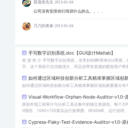
菖蒲老先生
2013-01-04
公司没有安排你们培训什么的么、、、、
乃刀的青春
2013-01-04
手写数字识别系统.doc【GUI设计Matlab】
资 源 简 介 手写数字识别系统，非常好的啊!带有GUI界面
字。这个系统不仅功能强大，而且还带有直观的图形用户界面
的识别结果。这个系统可以在各种场景中使用，无论是学校
如何通过区域科技创新分析工具精准掌握区域创新要
便和实用的工具，你一定会喜欢它的！
如何通过区域科技创新分析工具精准掌握区域创新要素分布
Visual-Workflow-Orphan-Node-Auditor-v1
原创本地工程审计与分析工具合集中的独立资源包。每个ZIP
G报告、1080×720真实运行效果图、README、运行说明、功
m test验证算法，执行npm run report生成报
Cypress-Flaky-Test-Evidence-Auditor-v1
源码、Logo、官方截图、论文、生产日志或其他受限素材