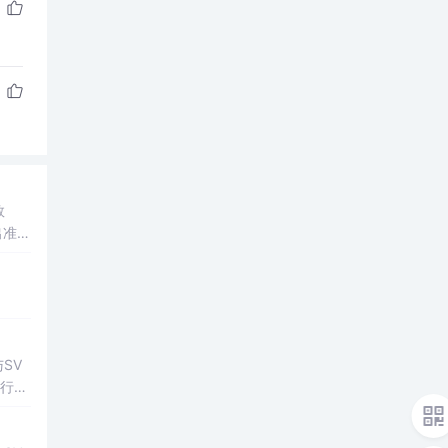
数
出准确
常方
SV
行np
项目