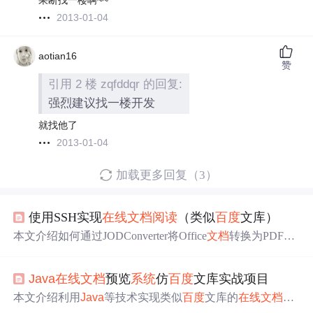
果断找一楼啊~~
2013-01-04
aotian16
赞
引用 2 楼 zqfddqr 的回复:
强烈建议找一楼开发
就找他了
2013-01-04
加载更多回复（3）
使用SSH实现
在线
文档
阅读
（类似
百度
文库）
本文介绍如何通过JODConverter将Office
文档
转换为PDF，
再利用SWFTools转换为SWF，以实现类似
百度
文库的
在线
预览功能。涉及到的工具有OpenOffice、JODConverter和S
Java
在线
文档
预览
系统
仿
百度
文库实战项目
WFTools，详细步骤包括设置OpenOffice服务、使用
Java
代
码进行转换以及解决显示问题。
本文介绍利用
Java
等技术实现类似
百度
文库的
在线
文档
预
览
系统
。核心实现包括
Java
处理
文档
转换、OpenOffice读