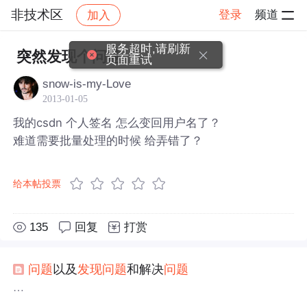
非技术区
登录
频道
加入
帖子详情
社区
非技术区
服务超时,请刷新
突然发现个问题
页面重试
snow-is-my-Love
2013-01-05
我的csdn 个人签名 怎么变回用户名了？
难道需要批量处理的时候 给弄错了？
给本帖投票
135
回复
打赏
问题
以及
发现
问题
和解决
问题
发现
问题
比解决
问题
更重要，如果
发现
了
问题
的所在，解