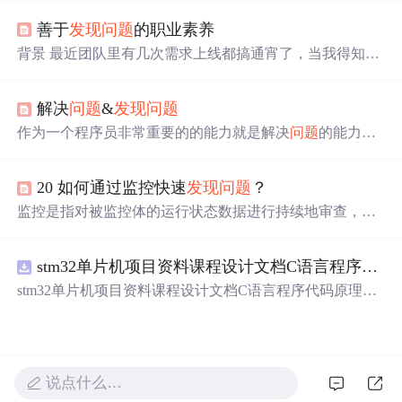
决它仅仅是一个时间的
问题
，可能有些
问题
永远解决不
善于
发现
问题
的职业素养
了，但是我们最终知道它永远解决不了也算是解决了
问题
。
问题
的实质其实是一种反差，也就是期望和实际的反
背景 最近团队里有几次需求上线都搞通宵了，当我得知X
差，这是好事，如果每件事都和我们期望的一致，那么我
XXX需求上线通宵了，脑袋里立马想到的是为什么要通
们的脑子里面就不会有
问题
了，思维就僵化了。解决
问题
宵？什么环节出
问题
了？但负责XXXX需求上线的测试组
的本质就是缩小这种反差，其实是两种方式，第一种方式
解决
问题
&
发现
问题
长，没有主动跟我反馈通宵上线出了什么
问题
，更别说积
是结果向期望靠拢，第二种方式是期望向结果靠拢，还有
极去推动
问题
的解决了。本文的重点不是去责备同事，是
作为一个程序员非常重要的的能力就是解决
问题
的能力，
一种是同时向对方靠拢。将我不熟悉的东西往我们熟悉的
想和大家一起去讨论这个话题，善于
发现
问题
是怎样的职
当然除了解决
问题
之外，还有一个经常被疏忽的能力-
发现
东西上靠拢，这既是对之前经验积累的一种利用，同时又
业素养？ 下面，我从几个方面来分析分析，观点不一定大
问题
的能力。 解决
问题
一套有效的解决
问题
的能力非常重
是一
家都能认同，如有偏颇之处，尽请指正~ ...
20 如何通过监控快速
发现
问题
？
要，下面是一个解决
问题
的通用方法。 理解
问题
一定要把
问题
的背景、关键点理解清楚，达到能跟任何人说清楚这
监控是指对被监控体的运行状态数据进行持续地审查，并
个
问题
就足够了。 拆分
问题
...
设置运行状态数据不符合要求的阈值，对不符合阈值的运
行状态主动报警的一种方式。被监控体的运行状态数据通
stm32单片机项目资料课程设计文档C语言程序代码原理图电路PCB实例用单片机制作多路输入电压表
常以如下图 1 中 XY 轴的格式进行展示。图 1：XY 轴格式
的运行状态数据图上图 1 的 X 轴表示时间，由固定的间隔
stm32单片机项目资料课程设计文档C语言程序代码原理图
组成，此间隔可以是秒级或分钟级。Y 轴表示在该时间间
电路PCB实例用单片机制作多路输入电压表
隔里的运行状态数据的汇聚，它可以是间隔数据的累加、
平均值、最大值等方式。下面将对几种常见的被监控体，
以及它们的运行状态数据、阈值设置等相关内容进行一一
介绍。
说点什么…