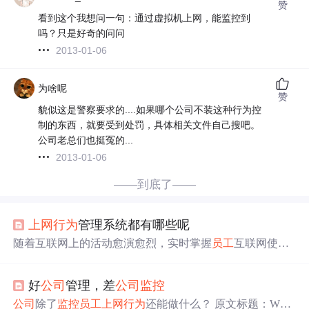
赞
看到这个我想问一句：通过虚拟机上网，能监控到
吗？只是好奇的问问
2013-01-06
为啥呢
赞
貌似这是警察要求的....如果哪个公司不装这种行为控
制的东西，就要受到处罚，具体相关文件自己搜吧。
公司老总们也挺冤的...
2013-01-06
——到底了——
上网
行为
管理系统都有哪些呢
随着互联网上的活动愈演愈烈，实时掌握
员工
互联网使用
状况可以避免很多隐藏的风险。顾名思义，
上网
行为
管理
系统，就是管理
员工
或者未成年人
上网
行为
的系统。它一
好
公司
管理，差
公司
监控
般用于管理或者规范
员工
在电脑上的
上网
行为
，防范网络
风险、提高
员工
的工作效率，所以又被称为
员工
上网
管理
公司
除了
监控
员工
上网
行为
还能做什么？ 原文标题：What