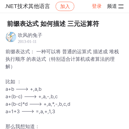
.NET技术其他语言
登录
频道
加入
帖子详情
社区
.NET技术其他语言
前缀表达式 如何描述 三元运算符
吹风的兔子
2013-01-11
前缀表达式： 一种可以将 普通的运算式 描述成 堆栈
执行顺序 的表达式（特别适合计算机或者算法的理
解）
比如 ：
a+b ---> +,a,b
a+(b-c) ---> +,a,-,b,c
a+(b-c)*d ---> +,a,*,-,b,c,d
a=1+3 ---> =,a,+,1,3
那么我想知道：