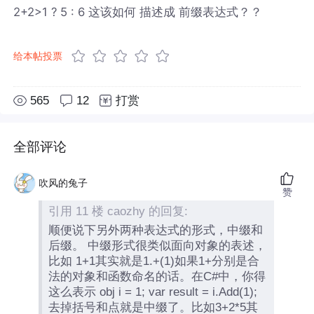
2+2>1 ? 5 : 6 这该如何 描述成 前缀表达式？？
给本帖投票
565
12
打赏
全部评论
吹风的兔子
赞
引用 11 楼 caozhy 的回复:
顺便说下另外两种表达式的形式，中缀和
后缀。 中缀形式很类似面向对象的表述，
比如 1+1其实就是1.+(1)如果1+分别是合
法的对象和函数命名的话。在C#中，你得
这么表示 obj i = 1; var result = i.Add(1);
去掉括号和点就是中缀了。比如3+2*5其