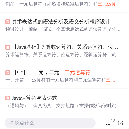
例如，一元运算符（如递增和递减运算符）和
三元运算符
都没有结合性，它们按照特定的规则进行计算。- 复合赋值
运算符：x += y、x -= y、x *= y、x /= y、x %= y 等。2. 关
算术表达式的语法分析及语义分析程序设计 —— LR分析法、输出三元式
系运算符：==、!=、>、=、>>，用于执行位操作。
通过设计、编制、调试一个算术表达式的语法及语义分析
程序，加深对语法及语义分析原理的理解，并实现词法分
析程序对单词序列的词法检查和分析。
【Java基础】7.算数运算符、关系运算符、位运算符、逻辑运算符、赋值运算符、
算术运算符、关系运算符、位运算符、逻辑运算符、赋值
运算符、其他运算符。
【C#】—一元，二元，
三元运算符
一、开篇 运算符有一元运算符和二元运算符和
三元运
算符
之分。 对于像++，--这样的只需要一个操作数就能
进行运算的运算符，我们就叫一元运算符 对于我们正
Java运算符与表达式
常使用的"+", "-", "*", 需要两个数参与运算的运算符，我们
就叫二元运算符 对于像(?:)，需要三个表达式参与运算
（逻辑与）：全真为真，支持短路（左操作数为假时跳过
的运算符，我们就叫
三元运算符
今天我们的重点是一
右操作数）。（逻辑或）：一真即真，支持短路（左操作
元
数为真时跳过右操作数）。由变量、常量、运算符和方法
12
说点什么…
调用组成的代码片段，最终返回一个值。：按位异或（相