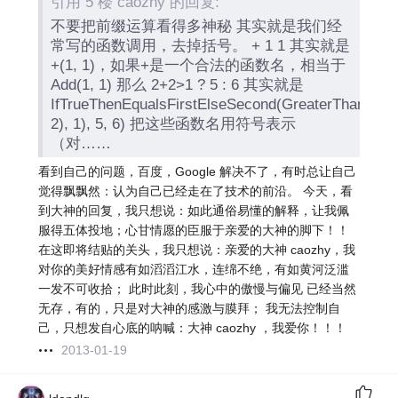
引用 5 楼 caozhy 的回复:
不要把前缀运算看得多神秘 其实就是我们经
常写的函数调用，去掉括号。 + 1 1 其实就是
+(1, 1)，如果+是一个合法的函数名，相当于
Add(1, 1) 那么 2+2>1 ? 5 : 6 其实就是
IfTrueThenEqualsFirstElseSecond(GreaterThan(Add
2), 1), 5, 6) 把这些函数名用符号表示
（对……
看到自己的问题，百度，Google 解决不了，有时总让自己
觉得飘飘然：认为自己已经走在了技术的前沿。 今天，看
到大神的回复，我只想说：如此通俗易懂的解释，让我佩
服得五体投地；心甘情愿的臣服于亲爱的大神的脚下！！
在这即将结贴的关头，我只想说：亲爱的大神 caozhy，我
对你的美好情感有如滔滔江水，连绵不绝，有如黄河泛滥
一发不可收拾； 此时此刻，我心中的傲慢与偏见 已经当然
无存，有的，只是对大神的感激与膜拜； 我无法控制自
己，只想发自心底的呐喊：大神 caozhy ，我爱你！！！
2013-01-19