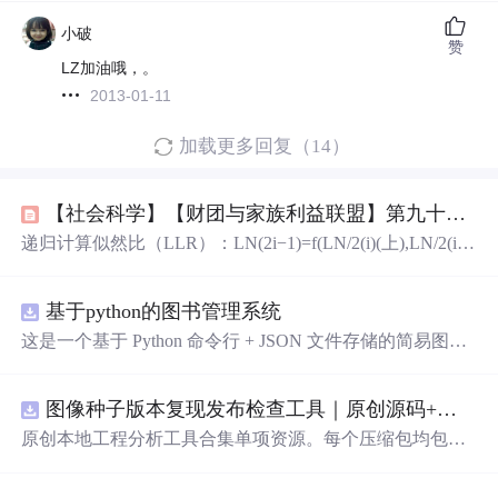
小破
赞
LZ加油哦，。
2013-01-11
加载更多回复（14）
【社会科学】【财团与家族利益联盟】第九十九篇 管理层驾驭人和驾驭人性和拜码头和构建利益同盟（包含互相联姻构建家族）和设置阶层障碍和壁垒的手段和规则和行为和话术列表01
递归计算似然比（LLR）：LN(2i−1)​=f(LN/2(i)​(上),LN/2(i)​
(下))， LN(2i)​=g(LN/2(i)​(上),LN/2(i)​(下),u^2i−1​)。与芯粒内
缓存层次（L1/L2）紧密集成。：在PIC上布局光波导、微
基于python的图书管理系统
环谐振器（MRR）或马赫-曾德尔调制器（MZM）、光电
探测器（PD）、光栅耦合器（GC）或边缘耦合器（E
这是一个基于 Python 命令行 + JSON 文件存储的简易图书
C）。：在PIC上布局光波导、微环谐振器（MRR）或马
管理系统。 核心功能：围绕"图书"和"读者"实现两类实体
赫-曾德尔调制器（MZM）、光电探测器（PD）、光栅耦
管理，以及它们之间的借阅关系。 图书管理：支持图书的
合器（GC）或边缘耦合器（EC）。
图像种子版本复现发布检查工具｜原创源码+测试+离线报告
添加、删除、修改、搜索（按书名/作者/ISBN），每本书
记录馆藏总数和当前可借数量。 学生管理：支持学生信息
原创本地工程分析工具合集单项资源。每个压缩包均包含
的添加、删除、搜索（按姓名/学号），每人默认最多借阅
完整 JavaScript/Node.js 源码、3 项自动化测试、可复现合
5 本。 借阅管理：借书时自动校验库存是否充足、是否超
成示例、离线 HTML/JSON/SVG 报告、10
80
×720 真实运