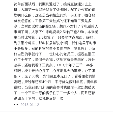
简单的面试后，我顺利通过了，接货直接通知去上
班，入职第一天就给我办了饭卡啊，配了办公室的钥
匙啊什么的，这还是当初楼主的第一份工作，很容易
就被忽悠的，工作第二天他妈的还不知道工资是多
少，当时面试时谈的是2.5k，想想不对打了个电话给人
事问了问，人事下午来电说就2.5k转正也2.5k，本来楼
主当时比较菜，2.5就算了，只要能学点东西。好吧，
到了那个科室，那科长居然说小*啊，我们这里平时事
不是很多，别的科室的事不要参与啊（啥意思），做
好自己的事就行了，一位好心的老员工，据说在那工
作了十年了，悄悄告诉我，这地方就是养老的，没什
么事，还给我看了工资条，TMD,十年了三千一半多，
好吧，楼主开始心疼了，心疼那几天的车费，办了张
饭卡，充了50块，恐怕要血本无归了，看看住宿的情
况吧，距过年还有4个月，不行就先做到年底，明年再
说吧，当我到他们所谓的宿舍时我最后一丝幻想破灭
了，一个三室一厅的房子住了二十多个人，而且还都
是四五十岁的，据说是后勤，唉
2013-01-12