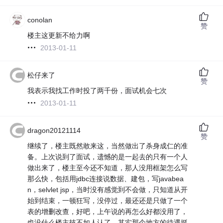
conolan
赞
楼主这更新不给力啊
2013-01-11
松仔来了
赞
我表示我找工作时投了两千份，面试机会七次
2013-01-11
dragon20121114
赞
继续了，楼主既然敢来这，当然做出了杀身成仁的准
备。上次说到了面试，遗憾的是一起去的只有一个人
做出来了，楼主至今还不知道，那人没用框架怎么写
那么快，包括用jdbc连接说数据、建包，写javabea
n，selvlet jsp，当时没有感觉到不会做，只知道从开
始到结束，一顿狂写，没停过，最还还是只做了一个
表的增删改查，好吧，上午说的再怎么好都没用了，
也没什么楼主技不如人认了，其实那个地方的待遇挺