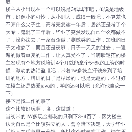
般
楼主从小出现在一个可以说是3线城市吧，虽说是地级
市，好像小的可怜，从小到大，成绩一般吧，不算差也
不算什么尖子生，高考完复读一年后，居然还是考了个
大专，鬼混了三年后，毕业了突然发现自己什么都做不
了，没办法去了一家台企做了测试类的工作，加班的日
子太难熬了，而且还是夜班，日子一天天的过去，一遍
遍的做着重复的工作，让人真受不了，当满脸迷茫的楼
主发现有个地方说培训4个月就能拿个5-6k的工资的时
候，激动的热泪盈眶吧，带着1w多块血汗钱来到了培
训的地方，培训的日子是枯燥的，也是无趣的，不过好
在楼主还是热爱java的，学的还可以吧（允许他自恋一
下）
接下是找工作的事了
这个比较好玩啊，唉，这世道！
当初带的1W多现金都花的只剩下3-4百了，因为楼主
认为自己是个比较独立的人，曾今暗下决定，大学毕业
后就不在话家里一分钱，所以这个时候找工作。楼主压