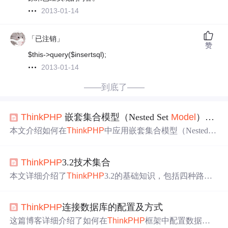
2013-01-14
「已注销」
赞
$this->query($insertsql);
2013-01-14
——到底了——
ThinkPHP
嵌套集合模型（Nested Set
Model
）适配用户邀请关系
本文介绍如何在
ThinkPHP
中应用嵌套集合模型（Nested S
et
Model
）处理用户邀请关系，通过左右值（lft/rgt）替代
父ID实现高效树形查询。涵盖数据表设计、节点增删改操
ThinkPHP
3.2技术集合
作、多种层级查询示例，并分析其读多
写
少场景下的高性
能优势与
写
操作复杂性的局限。
本文详细介绍了
ThinkPHP
3.2的基础知识，包括四种路由
模式、控制器与视图的交互、后台分组搭建、Smarty模板
引擎的集成。此外，还深入讲解了
Model
模型的数据库操
ThinkPHP
连接数据库的配置及方式
作，如数据查询、添加、修改和删除，以及原生SQL的执
行。最后，文章阐述了PHP的命名空间概念、使用和子级
这篇博客详细介绍了如何在
ThinkPHP
框架中配置数据库