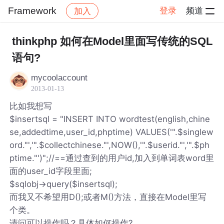
Framework
登录
频道
加入
帖子详情
社区
Framework
thinkphp 如何在Model里面写传统的SQL
语句?
mycoolaccount
2013-01-13
比如我想写
$insertsql = "INSERT INTO wordtest(english,chine
se,addedtime,user_id,phptime) VALUES('".$singlew
ord."','".$collectchinese."',NOW(),'".$userid."','".$ph
ptime."')";//==通过查到的用户id,加入到单词表word里
面的user_id字段里面;
$sqlobj->query($insertsql);
而我又不希望用D();或者M()方法，直接在Model里写
个类。
请问可以操作吗？具体如何操作?