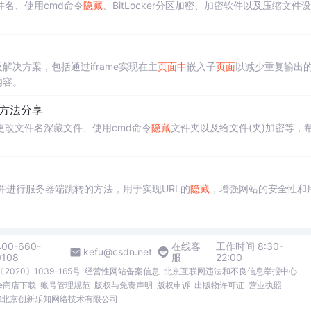
名、使用cmd命令
隐藏
、BitLocker分区加密、加密软件以及压缩文件
解决方案，包括通过iframe实现在主
页面
中
嵌入子
页面
以减少重复输出
内容。
方法分享
改文件名深藏文件、使用cmd命令
隐藏
文件夹以及给文件(夹)加密等，
并进行服务器端跳转的方法，用于实现URL的
隐藏
，增强网站的安全性和
400-660-
在线客
工作时间 8:30-
kefu@csdn.net
0108
服
22:00
2020〕1039-165号
经营性网站备案信息
北京互联网违法和不良信息举报中心
me商店下载
账号管理规范
版权与免责声明
版权申诉
出版物许可证
营业执照
026北京创新乐知网络技术有限公司