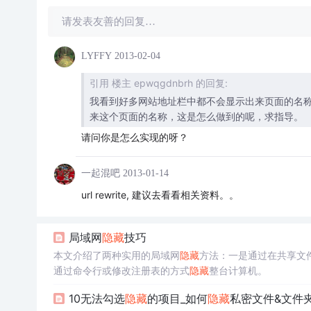
请发表友善的回复…
LYFFY
2013-02-04
引用 楼主 epwqgdnbrh 的回复:
我看到好多网站地址栏中都不会显示出来页面的名称，www
来这个页面的名称，这是怎么做到的呢，求指导。
请问你是怎么实现的呀？
一起混吧
2013-01-14
url rewrite, 建议去看看相关资料。。
局域网
隐藏
技巧
本文介绍了两种实用的局域网
隐藏
方法：一是通过在共享文
通过命令行或修改注册表的方式
隐藏
整台计算机。
10无法勾选
隐藏
的项目_如何
隐藏
私密文件&文件