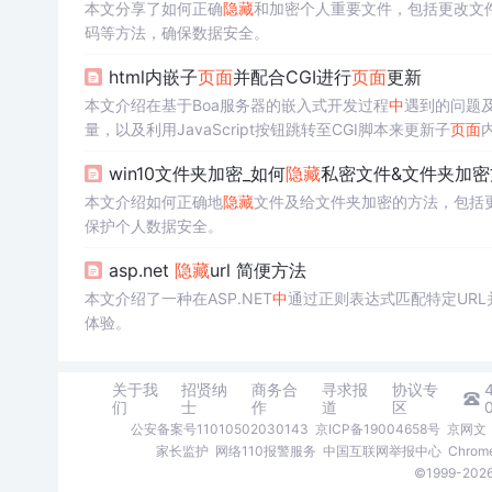
本文分享了如何正确
隐藏
和加密个人重要文件，包括更改文件
码等方法，确保数据安全。
html内嵌子
页面
并配合CGI进行
页面
更新
本文介绍在基于Boa服务器的嵌入式开发过程
中
遇到的问题及
量，以及利用JavaScript按钮跳转至CGI脚本来更新子
页面
win10文件夹加密_如何
隐藏
私密文件&文件夹加密
本文介绍如何正确地
隐藏
文件及给文件夹加密的方法，包括更
保护个人数据安全。
asp.net
隐藏
url 简便方法
本文介绍了一种在ASP.NET
中
通过正则表达式匹配特定URL
体验。
关于我
招贤纳
商务合
寻求报
协议专
们
士
作
道
区
公安备案号11010502030143
京ICP备19004658号
京网文〔
家长监护
网络110报警服务
中国互联网举报中心
Chro
©1999-2