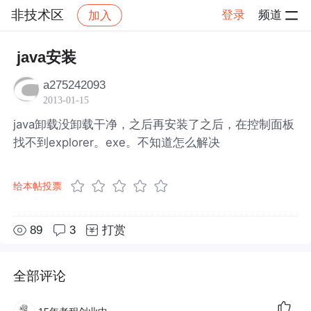
非技术区
登录
频道
加入
帖子详情
社区
非技术区
java安装
a275242093
2013-01-15
java卸载没卸载干净，之后再安装了之后，在控制面板
找不到explorer。exe。不知道怎么解决
给本帖投票
89
3
打赏
全部评论