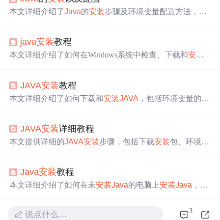
本文详细介绍了
Java
的
安装
步骤及环境变量配置方法，包
括
安装
前的准备、
安装
过程、配置
JAVA
_HOME和Path等
关键环境变量，最后通过命令行验证
安装
是否成功，并提
java
安装
教程
供了一个简单的
Java
程序示例。
本文详细介绍了如何在Windows系统中检查、下载和
安装
J
ava
，包括JDK与JRE的
安装
步骤，强调了
安装
路径避免中
文的重要性。接着，文章详述了配置
JAVA
_HOME和Path
JAVA
安装
教程
环境变量的过程，确保
Java
能正确运行。最后，通过命令
行验证
Java
的
安装
与配置是否成功。
本文详细介绍了如何下载和
安装
JAVA
，包括环境变量的设
置，以及如何验证
安装
成功。随后，文章指导读者下载和
安装
VS2019，并设置了开发环境，以便进行
Java
编程。
JAVA
安装
详细教程
本文提供详细的
JAVA
安装
步骤，包括下载
安装
包、环境设
置及验证方法，并指导如何
安装
配置VS2019，适用于初学
者快速上手。
Java
安装
教程
本文详细介绍了如何在未
安装
Java
的电脑上
安装
Java
，并
配置环境变量。从下载JDK开始，一步步指导用户选择合
适的版本进行
安装
，最后通过命令行验证
安装
成功。
3
说点什么…