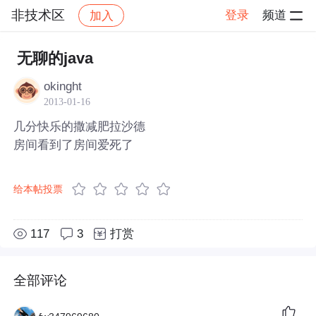
非技术区
登录
频道
加入
帖子详情
社区
非技术区
无聊的java
okinght
2013-01-16
几分快乐的撒减肥拉沙德
房间看到了房间爱死了
给本帖投票
117
3
打赏
全部评论