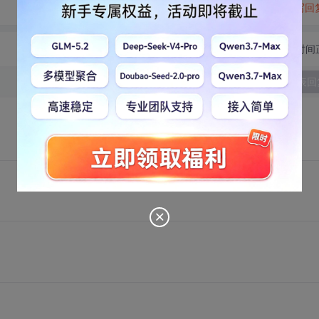
转发到动态
举报
写回
切换为时间
发表回