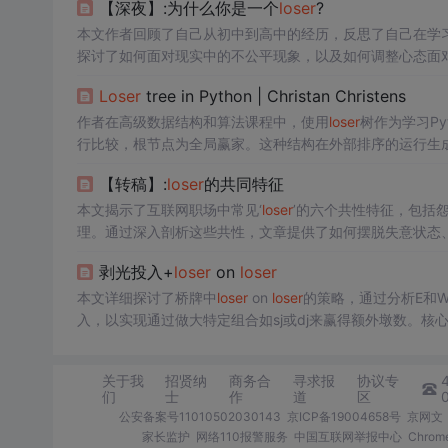
【深夜】:为什么你是一个
loser
?
本文作者回顾了自己从初中到高中的经历，反思了自己在学
探讨了如何面对现实中的不公平现象，以及如何调整心态面
Loser
tree in Python | Christan Christens
作者在高级数据结构和算法课程中，使用
loser
树作为学习Py
行比较，根节点为全局赢家。这种结构在外部排序的运行生
【转稿】:
loser
的共同特征
本文揭示了互联网职场中常见‘
loser
’的六个共性特征，包括
理。通过深入剖析这些共性，文章提供了如何摆脱失意状态
剥光投入+
loser
on
loser
本文详细探讨了桥牌中
loser
on
loser
的策略，通过分析E和
入，以实现通过做大特定组合如sj或dj来赢得额外墩数。核
关于我
招贤纳
商务合
寻求报
协议专
们
士
作
道
区
公安备案号11010502030143
京ICP备19004658号
京网文〔
家长监护
网络110报警服务
中国互联网举报中心
Chro