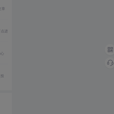
文章
节点进
的心
。
复投