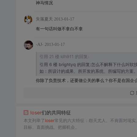
神马情况
失落夏天
2013-01-17
有一句话叫做不拿白不拿
-AJ-
2013-01-17
引用 21 楼 ldh911 的回复:
引用 6 楼 brightyq 的回复:怎么不解释下什么叫软技能,什么叫硬技能? 对于IT企业来
你除了负责技术，还要做公关的事么？你不是在国企
loser
们的共同特征
本文列举了
loser
常见的六大特征：怨天尤人、不肯面对现实
目标、直面挑战、把握机会。