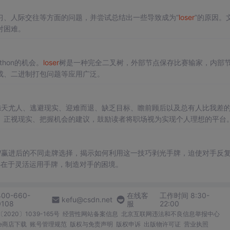
习、人际交往等方面的问题，并尝试总结出一些导致成为“
loser
”的原因。
对困难。
thon的机会。
loser
树是一种完全二叉树，外部节点保存比赛输家，内部
成、二进制打包问题等应用广泛。
怨天尤人、逃避现实、迎难而退、缺乏目标、瞻前顾后以及总有人比我差
、正视现实、把握机会的建议，鼓励读者将职场视为实现个人理想的平台
W赢进后的不同走牌选择，揭示如何利用这一技巧剥光手牌，迫使对手反
心在于灵活运用手牌，制造对手的困境。
400-660-
在线客
工作时间 8:30-
kefu@csdn.net
0108
服
22:00
2020〕1039-165号
经营性网站备案信息
北京互联网违法和不良信息举报中心
me商店下载
账号管理规范
版权与免责声明
版权申诉
出版物许可证
营业执照