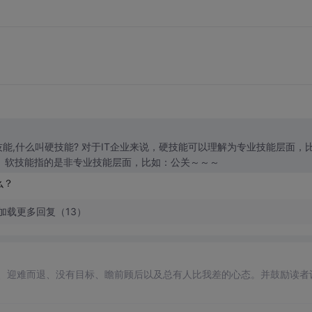
说，硬技能可以理解为专业技能层面，比
如：所设计的成果、所开发的系统、所编写的方案。 软技能指的是非专业技能层面，比如：公关～～～
么？
加载更多回复（13）
、迎难而退、没有目标、瞻前顾后以及总有人比我差的心态。并鼓励读者