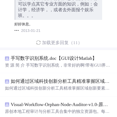
可以学点其它专业方面的知识，例如：会
计学，经济学，，或者去外面报个娱乐
班。。。
好好休息。
2013-01-21
加载更多回复（11）
手写数字识别系统.doc【GUI设计Matlab】
资 源 简 介 手写数字识别系统，非常好的啊!带有GUI界
面，使用方便! 详 情 说 明 用这个手写数字识别系统，你可
以轻松地识别手写数字。这个系统不仅功能强大，而且还
如何通过区域科技创新分析工具精准掌握区域创新要素分布与产业链融合现状？.docx
带有直观的图形用户界面（GUI），非常容易使用。你只
需要将手写数字输入系统，它将立即给出准确的识别结
如何通过区域科技创新分析工具精准掌握区域创新要素分
果。这个系统可以在各种场景中使用，无论是学校、
工作
布与产业链融合现状？
还是日常生活，都能为你提供快速和准确的识别服务。它
是一个非常方便和实用的工具，你一定会喜欢它的！
Visual-Workflow-Orphan-Node-Auditor-v1.0-原创源码与文档.zip
原创本地工程审计与分析工具合集中的独立资源包。每个
ZIP包含完整源码、3项自动化测试、可复现合成示例、离