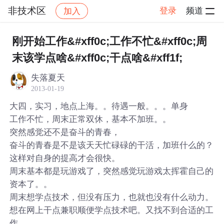
非技术区
登录
频道
加入
帖子详情
社区
非技术区
刚开始工作&#xff0c;工作不忙&#xff0c;周
末该学点啥&#xff0c;干点啥&#xff1f;
失落夏天
2013-01-19
大四，实习，地点上海。。待遇一般。。。单身
工作不忙，周末正常双休，基本不加班。。
突然感觉还不是奋斗的青春，
奋斗的青春是不是该天天忙碌碌的干活，加班什么的？
这样对自身的提高才会很快。
周末基本都是玩游戏了，突然感觉玩游戏太挥霍自己的
资本了。。
周末想学点技术，但没有压力，也就也没有什么动力。
想在网上干点兼职顺便学点技术吧。又找不到合适的工
作。。