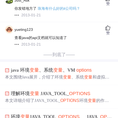
Just_Ask
赞
你发错地方了
珠海有什么好的it公司吗？
2013-01-21
yueting123
赞
查看java的api文档就可以知道了
2013-01-21
——到底了——
java 环境
变量
、系统
变量
、VM
options
本文围绕Java展开，介绍了环境
变量
、系统
变量
和虚拟机
选项VM
options
。环境
变量
是操作系统的环境
变量
，可通
过System.getEnv()获取；系统
变量
由Java本身维护，用Syste
理解环境
变量
JAVA_TOOL_
OPTIONS
m.getProperty获取。VM
options
分为标准、非标准和非Stab
le参数三类，并介绍了常用参数的查看和使用。
本文详细介绍了JAVA_TOOL_
OPTIONS
环境
变量
的作用
及使用场景，并对比了JAVA_OPTS和_JAVA_
OPTIONS
的
区别，同时给出了如何利用JAVA_TOOL_
OPTIONS
解决
环境
变量
JAVA_TOOL_
OPTIONS
、_JAVA_
OPTIONS
中文乱码问题的具体案例。