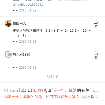
dmin/blogs/1526831
2013-01-22
桃园闲人
赞
把输入的数求和即可! -3-2 = (-3) +(-2) -10-5 = (-10) +
（－5） ......
2013-01-21
思无邪1990
赞
2013-01-21
——到底了——
java
计算
出现
负数
吗,请问
一个
计算
器
的有关
问题
，
请教
一个
计算
器
的
问题
，如何
实现
负数
计算
？百思不得其
解，是别人的代码，在自己电脑运行，居然
负数
运算不