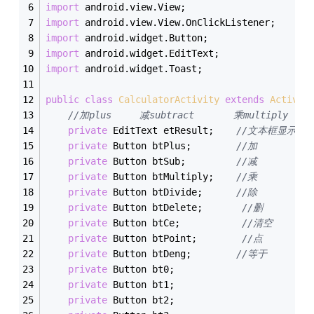
import
 android.view.View;
import
 android.view.View.OnClickListener;
import
 android.widget.Button;
import
 android.widget.EditText;
import
 android.widget.Toast;
public
class
CalculatorActivity
extends
Activit
//加plus     减subtract       乘multiply    
private
 EditText etResult;    
//文本框显示结
private
 Button btPlus;        
//加
private
 Button btSub;         
//减
private
 Button btMultiply;    
//乘
private
 Button btDivide;      
//除
private
 Button btDelete;       
//删
private
 Button btCe;           
//清空
private
 Button btPoint;        
//点
private
 Button btDeng;        
//等于
private
 Button bt0;
private
 Button bt1;
private
 Button bt2;