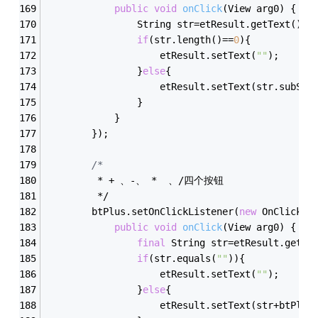
public
void
onClick
(View arg0)
{
				String str=etResult.getText().
if
(str.length()==
0
){
					etResult.setText(
""
);
				}
else
{
					etResult.setText(str.subSeq
				}
			}
		});
/*
         * + 、-、 *  、/四个按钮
         */
        btPlus.setOnClickListener(
new
 OnClickLi
public
void
onClick
(View arg0)
{
final
 String str=etResult.getTe
if
(str.equals(
""
)){
					etResult.setText(
""
);
				}
else
{
					etResult.setText(str+btPl