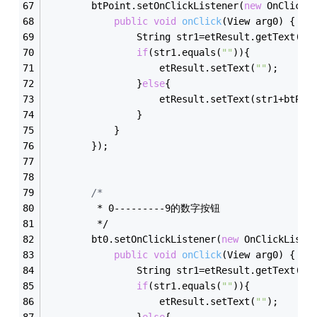
        btPoint.setOnClickListener(
new
 OnClickL
public
void
onClick
(View arg0)
{
				String str1=etResult.getText()
if
(str1.equals(
""
)){
					etResult.setText(
""
);
				}
else
{
					etResult.setText(str1+btP
				}
			}
		});
/*
         * 0---------9的数字按钮
         */
        bt0.setOnClickListener(
new
 OnClickListe
public
void
onClick
(View arg0)
{
				String str1=etResult.getText()
if
(str1.equals(
""
)){
					etResult.setText(
""
);
				}
else
{