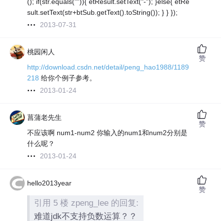
(); if(str.equals("")){ etResult.setText("-"); }else{ etRe
sult.setText(str+btSub.getText().toString()); } } });
2013-07-31
桃园闲人
赞
http://download.csdn.net/detail/peng_hao1988/1189
218
给你个例子参考。
2013-01-24
菖蒲老先生
赞
不应该啊 num1-num2 你输入的num1和num2分别是
什么呢？
2013-01-24
hello2013year
赞
引用 5 楼 zpeng_lee 的回复:
难道jdk不支持负数运算？？