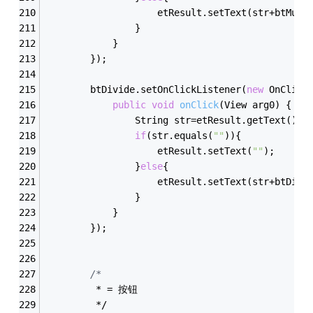
					etResult.setText(str+btMu
				}
			}
		});
        btDivide.setOnClickListener(
new
 OnClick
public
void
onClick
(View arg0)
{
				String str=etResult.getText().
if
(str.equals(
""
)){
					etResult.setText(
""
);
				}
else
{
					etResult.setText(str+btDi
				}
			}
		});
/*
         * = 按钮
         */