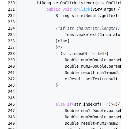
        btDeng.setOnClickListener(
new
 OnClickLi
public
void
onClick
(View arg0)
{
				String str=etResult.getText().
/*if(str.charAt(str.length()-1)
					Toast.makeText(Calculat
				}else{
				}*/
if
(str.indexOf(
'+'
)>
0
){
					Double num1=Double.parseD
					Double num2=Double.parseD
					Double result=num1+num2;
					etResult.setText(result.to
				}
else
if
(str.indexOf(
'-'
)>
0
){
					Double num1=Double.parseD
					Double num2=Double.parseD
					Double result=num1-num2;