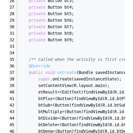
private
 Button bt3;
private
 Button bt4;
private
 Button bt5;
private
 Button bt6;
private
 Button bt7;
private
 Button bt8;
private
 Button bt9;
/** Called when the activity is first creat
@Override
public
void
onCreate
(Bundle savedInstanceSt
super
.onCreate(savedInstanceState);
        setContentView(R.layout.main);
        etResult=(EditText)findViewById(R.id.et
        btPlus=(Button)findViewById(R.id.btPlus
        btSub=(Button)findViewById(R.id.btSubtr
        btMultiply=(Button)findViewById(R.id.bt
        btDivide=(Button)findViewById(R.id.btDi
        btDelete=(Button)findViewById(R.id.btDe
        btDeng=(Button)findViewById(R.id.btDeng