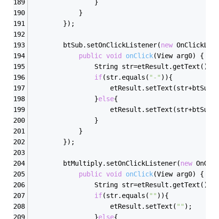
				}
			}
		});
        btSub.setOnClickListener(
new
 OnClickLis
public
void
onClick
(View arg0)
{
				String str=etResult.getText().
if
(str.equals(
"-"
)){
					etResult.setText(str+btSu
				}
else
{
					etResult.setText(str+btSu
				}
			}
		});
        btMultiply.setOnClickListener(
new
 OnCli
public
void
onClick
(View arg0)
{
				String str=etResult.getText().
if
(str.equals(
""
)){
					etResult.setText(
""
);
				}
else
{