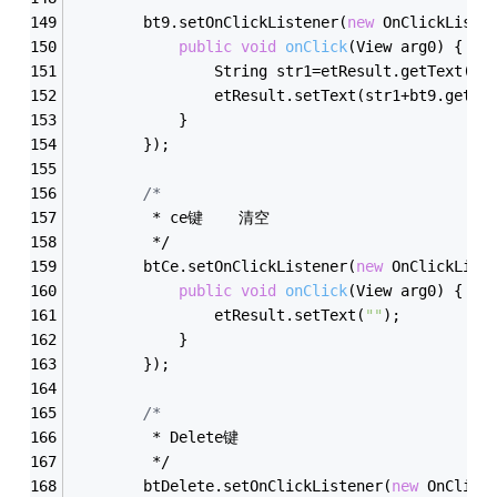
        bt9.setOnClickListener(
new
 OnClickListe
public
void
onClick
(View arg0)
{
				String str1=etResult.getText()
				etResult.setText(str1+bt9.getT
			}
		});
/*
         * ce键    清空
         */
        btCe.setOnClickListener(
new
 OnClickList
public
void
onClick
(View arg0)
{
				etResult.setText(
""
);
			}
		});
/*
         * Delete键  
         */
        btDelete.setOnClickListener(
new
 OnClick