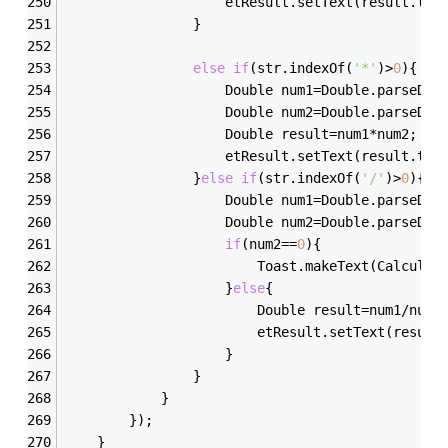
					etResult.setText(result.to
				}
else
if
(str.indexOf(
'*'
)>
0
){
					Double num1=Double.parseD
					Double num2=Double.parseD
					Double result=num1*num2;
					etResult.setText(result.to
				}
else
if
(str.indexOf(
'/'
)>
0
){
					Double num1=Double.parseD
					Double num2=Double.parseD
if
(num2==
0
){
						Toast.makeText(Calcula
					}
else
{
						Double result=num1/num2
						etResult.setText(resu
					}
				}
			}
		});
    }