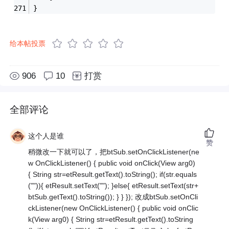
}
给本帖投票
906
10
打赏
全部评论
这个人是谁
赞
稍微改一下就可以了，把btSub.setOnClickListener(ne
w OnClickListener() { public void onClick(View arg0)
{ String str=etResult.getText().toString(); if(str.equals
("")){ etResult.setText(""); }else{ etResult.setText(str+
btSub.getText().toString()); } } }); 改成btSub.setOnCli
ckListener(new OnClickListener() { public void onClic
k(View arg0) { String str=etResult.getText().toString