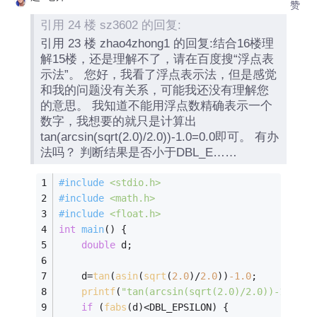
赞
引用 24 楼 sz3602 的回复:
引用 23 楼 zhao4zhong1 的回复:结合16楼理
解15楼，还是理解不了，请在百度搜“浮点表
示法”。 您好，我看了浮点表示法，但是感觉
和我的问题没有关系，可能我还没有理解您
的意思。 我知道不能用浮点数精确表示一个
数字，我想要的就只是计算出
tan(arcsin(sqrt(2.0)/2.0))-1.0=0.0即可。 有办
法吗？ 判断结果是否小于DBL_E……
#
include
<stdio.h>
#
include
<math.h>
#
include
<float.h>
int
main
()
{
double
 d;
    d=
tan
(
asin
(
sqrt
(
2.0
)/
2.0
))
-1.0
;
printf
(
"tan(arcsin(sqrt(2.0)/2.0))-1.0=%3
if
 (
fabs
(d)<DBL_EPSILON) {