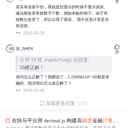
赞
其实有误差不怕，我就是想显示的时候不显示误差。
减法能改变有效数字个数，例如本帖的例子。由于有
效数位改变了，所以出现了错误。 我不在意计算是否
有误差。
2013-01-29
深_SHEN
赞
引用 19 楼 zhao4zhong1 的回复:
15楼正解！
请问怎么正解了？我都说了，1.23456x10^-50都是准
确的。我没明白怎么就正解了？
2013-01-29
加载更多回复（17）
在快马平台用 decimal.js 构建高
精度
金融
计算器
：