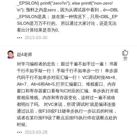
_EPSILON) printf("zero!\n"); else printf("non-zero!
\n"); 预料之内是zero，因为从调试器中看到，d==DBL
_EPSILON是真； 故在第一种情况下，只用<DBL_EP
SILON是万万不行的。 所以通过大家讨论，还是无法
看出计算结果是否为0。
2013-03-30
赵4老师
赞
对学习编程者的忠告： 眼过千遍不如手过一遍！ 书看
千行不如手敲一行！ 手敲千行不如单步一行！ 单步源
代码千行不如单步对应汇编一行！ VC调试时按Alt+8、
Alt+7、Alt+6和Alt+5,打开汇编窗口、堆栈窗口、内存
窗口和寄存器窗口看每句C对应的汇编、单步执行并观
察相应堆栈、内存和寄存器变化，这样过一遍不就啥
都明白了吗。 对VC来说，所谓‘调试时’就是编译连接
通过以后，按F10或F11键单步执行一步以后的时候，
或者在某行按F9设了断点后按F5执行停在该断点处的
时候。
2013-03-28