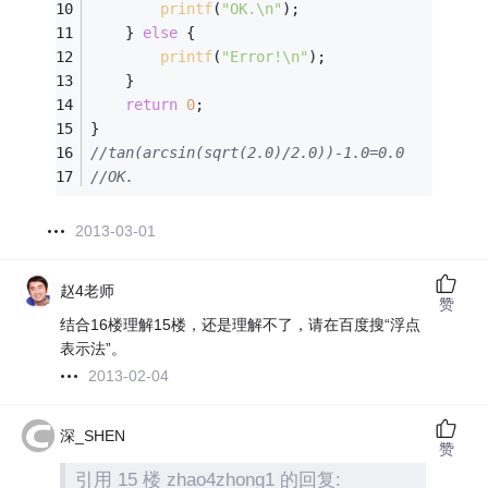
printf
(
"OK.\n"
);
    } 
else
 {
printf
(
"Error!\n"
);
    }
return
0
;
}
//tan(arcsin(sqrt(2.0)/2.0))-1.0=0.0
//OK.
2013-03-01
赵4老师
赞
结合16楼理解15楼，还是理解不了，请在百度搜“浮点
表示法”。
2013-02-04
深_SHEN
赞
引用 15 楼 zhao4zhong1 的回复: