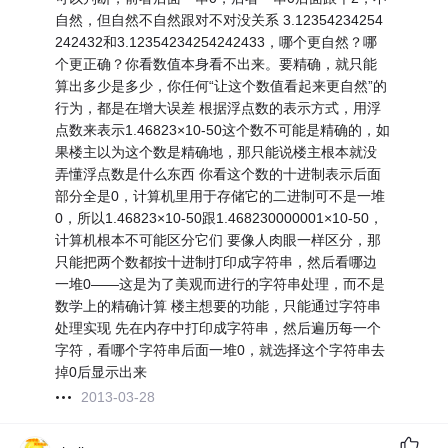
自然，但自然不自然跟对不对没关系 3.12354234254
242432和3.12354234254242433，哪个更自然？哪
个更正确？你看数值本身看不出来。要精确，就只能
算出多少是多少，你任何“让这个数值看起来更自然”的
行为，都是在增大误差 根据浮点数的表示方式，用浮
点数来表示1.46823×10-50这个数不可能是精确的，如
果楼主以为这个数是精确地，那只能说楼主根本就没
弄懂浮点数是什么东西 你看这个数的十进制表示后面
部分全是0，计算机里用于存储它的二进制可不是一堆
0，所以1.46823×10-50跟1.468230000001×10-50，
计算机根本不可能区分它们 要像人肉眼一样区分，那
只能把两个数都按十进制打印成字符串，然后看哪边
一堆0——这是为了美观而进行的字符串处理，而不是
数学上的精确计算 楼主想要的功能，只能通过字符串
处理实现 先在内存中打印成字符串，然后遍历每一个
字符，看哪个字符串后面一堆0，就选择这个字符串去
掉0后显示出来
2013-03-28