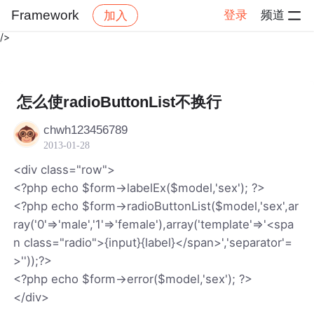
rad","link":"https://bbs.csdn.net/topics/390359340","imgUrl":"https
Framework
登录
频道
加入
home.csdnimg.cn/images/20221109053802.png","appId":"wx4efe
/>
帖子详情
社区
Framework
怎么使radioButtonList不换行
chwh123456789
2013-01-28
<div class="row">
<?php echo $form->labelEx($model,'sex'); ?>
<?php echo $form->radioButtonList($model,'sex',ar
ray('0'=>'male','1'=>'female'),array('template'=>'<spa
n class="radio">{input}{label}</span>','separator'=
>''));?>
<?php echo $form->error($model,'sex'); ?>
</div>