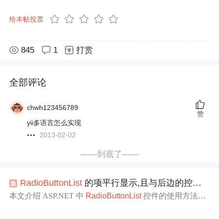
给本帖投票
845
1
打赏
全部评论
chwh123456789
赞
yii多语言怎么实现
2013-02-02
——到底了——
RadioButton
List
的项平行显示,且与后边的控件在一行,
本文介绍 ASP.NET 中
RadioButton
List
控件的使用方法，
包括其属性设置如 RepeatDirection、AutoPostBack 和 Repea
tLayout，以及如何定义列表项。