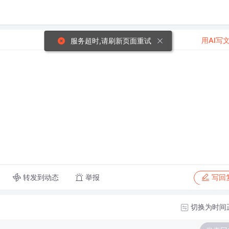
用AI写
服务超时,请刷新页面重试
转发到动态
举报
写回
切换为时间