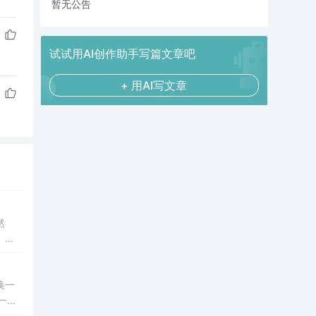
暂无公告
试试用AI创作助手写篇文章吧
+ 用AI写文章
然
、经
露甚
换一
一步
一个小