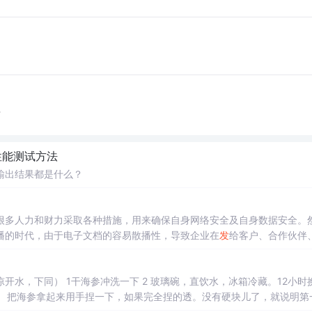
？
性能测试方法
输出结果都是什么？
很多人力和财力采取各种措施，用来确保自身网络安全及自身数据安全。
播的时代，由于电子文档的容易散播性，导致企业在
发
给客户、合作伙伴
文件若处于不受控状态，带来利润的合作伙伴或许就将演变成企业机密泄
开水，下同） 1干海参冲洗一下 2 玻璃碗，直饮水，冰箱冷藏。12小时
水。 把海参拿起来用手捏一下，如果完全捏的透。没有硬块儿了，就说明第
 3 剪开肚子，冲洗，把沙子冲洗干净。 海参从冰箱取出，海参腹部有