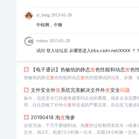
zi_heng
2013-01-28
牛蛙啊，牛鞭
rosboy
2013-01-28
试问 登入论坛后 从哪里进入bbs.csdn.net/XXXX ？
【电子通识】热敏纸的静态
发
色性能和动态
发
色
热敏纸的静态
发
色性能和动态
发
色性能测试的治具、步骤、
文件安全外
发
系统完美解决文件外
发
安全
问题
如今，信息安全已经越来越受到企业的重视，很多企业花费
而，往往忽略了对外分
发
所造成的严重后果。在信息飞速传
销商或者供应商的重要资料，都可能存在安全风险，外
发
的
20190418 泡
发
海参
至企业溃败的恶敌! 那么，这种困局...
全程无油，千万不要碰到油。泡
发
的过程都用直饮水（或者凉
次水，泡3天。前面12小时换一次水，后面24小时换一次
泡好了。如果还有硬块就继续泡，直到海参都完成这个步骤。