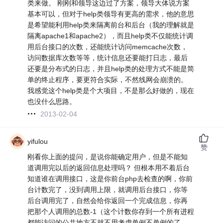
类来做。 刚刚和领导这边过了方案，领导大体说方案
基本可以，但对于help类领导有更高的需求，他的意思
是希望能利用help类来隔离前台和后台（我的理解就是
隔离apache1和apache2），而且help类不仅能统计调
用后台接口的次数，还能统计访问memcache次数，
访问数据库次数等等，统计信息还要能打日志，最后
还要是分布式的日志，并且help类的处理方式不能是简
单的终止程序，要更符合实际，不然线网会崩溃的。
我感觉这个help类是个大项目，不是那么好做的，现在
也没什么思路。
2013-02-04
yifulou
赞
刚看你上面的提问，是说你能确定用户，但是不能知
道调用完以后的返回信息处理吗？ 但根本用不着后台
知道谁在调用接口，这是你前台php去检查的啊，你前
台计数完了，没到调用上限，就调用后台接口，你等
后台调用完了，自然会给你返回一个完成信息，你再
把那个人调用的总数-1（这个计数你存到一个所有进程
都能访问的公共地方不就不用考虑单例不单例的了