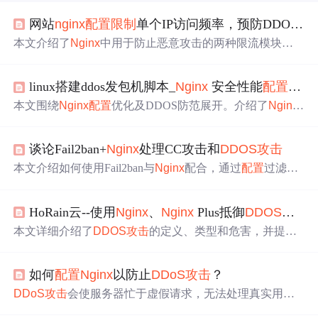
网站
nginx
配置
限制
单个IP访问频率，预防DDOS恶意攻击
本文介绍了
Nginx
中用于防止恶意攻击的两种限流模块：
连接频率
限制
和请求频率
限制
。通过具体
配置
示例解释了
如何使用这两种模块来
限制
单个IP的并发连接数和请求速
linux搭建ddos发包机脚本_
Nginx
安全性能
配置
& D
率。
本文围绕
Nginx
配置
优化及DDOS防范展开。介绍了
Nginx
基本
配置
优化，如调节工作进程个数、最大连接数等，还
提及隐藏版本号、修复host header attack攻击等。针对
DDO
谈论Fail2ban+
Nginx
处理CC攻击和
DDOS攻击
S攻击
特点，给出
限制
请求速度、设置IP黑白名单等防御
配
置
方法，
Nginx
及Plus可有力抵御攻击。
本文介绍如何使用Fail2ban与
Nginx
配合，通过
配置
过滤器
和速率
限制
来有效防御CC攻击和部分
DDoS攻击
，保护服
务器安全。
HoRain云--使用
Nginx
、
Nginx
Plus抵御
DDOS攻击
本文详细介绍了
DDOS攻击
的定义、类型和危害，并提供
了使用
Nginx
和
Nginx
Plus进行防御的全面教程。内容包括
Nginx
的基础
配置
、请求
限制
策略、IP过滤与封禁、高级防
如何
配置
Nginx
以防止
DDoS攻击
？
护措施以及实时监控等，旨在帮助读者构建一个强大的DD
OS防御体系。
DDoS攻击
会使服务器忙于虚假请求，无法处理真实用户
请求。
Nginx
可通过特殊
配置
阻挡此类攻击，如创建内存