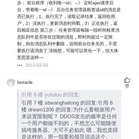
步： 前台程序（收到唯一id） --》 定时ajax请求后
台，带着唯一id --》 后台任务管理器检查该id的消息是
否已执行，1、执行完了，读取记录结果，返回给用
户，2）没执行，更新消息时间戳，3）正在执行，返
回相应信息 第三步： 任务管理器每隔一段时间检查消
息队列中是否存在过期的消息，即时间超过一定限
制，则在消息队列中删除，说明前台任务关闭，不需
要执行该消息了 没细想，可能可以简化一下，但大体
意思是这样~~
2013-02-03
Isoracle
赞
引用 8 楼 yufulou 的回复:
引用 7 楼 sbwanghailong 的回复:引用 6
楼 dream1206 的回复:为什么要根据用户
来设置限制呢？ DDOS攻击的频率是任何
一个用户都做不到的，不然怎么可能随便
搞垮服务器。大可不必如此 嗯，我也觉得
是这样的，周一我要和领导说说这个。。