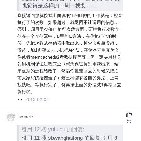
也觉得是这样的，周一我要……
直接返回那就按我上面说的“B的f1做的工作就是：检查
执行了的次数，如果超过，就返回不让调用的信息，
否则，调用类A的f1” 执行次数方面，要把执行次数存
储在一个存储器中，B里的f1方法，在你执行他的时
候，先把次数从存储器中取出来，检查次数超没超，
没超，加1再存回去，执行A的f1，存储器可用互斥文
件或者memcached或者数据库等等，但一定要用相关
的锁机制保证进程安全（就为保证你别刚读出来，结
果被别的进程给改了，然后你覆盖回去的时候又把之
前人家写的给覆盖了）这三种都有各自的办法，上网
找找吧。等执行完了，你再按上面的办法减1再存回去
就行啦。
2013-02-03
Isoracle
赞
引用 12 楼 yufulou 的回复:
引用 11 楼 sbwanghailong 的回复:引用 8