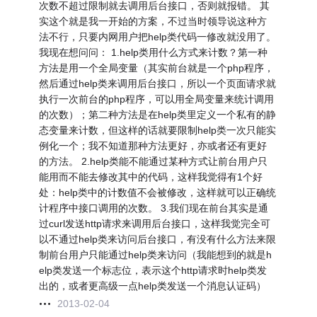
次数不超过限制就去调用后台接口，否则就报错。 其
实这个就是我一开始的方案，不过当时领导说这种方
法不行，只要内网用户把help类代码一修改就没用了。
我现在想问问： 1.help类用什么方式来计数？第一种
方法是用一个全局变量（其实前台就是一个php程序，
然后通过help类来调用后台接口，所以一个页面请求就
执行一次前台的php程序，可以用全局变量来统计调用
的次数）；第二种方法是在help类里定义一个私有的静
态变量来计数，但这样的话就要限制help类一次只能实
例化一个；我不知道那种方法更好，亦或者还有更好
的方法。 2.help类能不能通过某种方式让前台用户只
能用而不能去修改其中的代码，这样我觉得有1个好
处：help类中的计数值不会被修改，这样就可以正确统
计程序中接口调用的次数。 3.我们现在前台其实是通
过curl发送http请求来调用后台接口，这样我觉完全可
以不通过help类来访问后台接口，有没有什么方法来限
制前台用户只能通过help类来访问（我能想到的就是h
elp类发送一个标志位，表示这个http请求时help类发
出的，或者更高级一点help类发送一个消息认证码）
2013-02-04