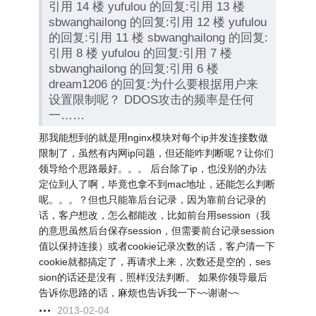
引用 14 楼 yufulou 的回复:引用 13 楼
sbwanghailong 的回复:引用 12 楼 yufulou
的回复:引用 11 楼 sbwanghailong 的回复:
引用 8 楼 yufulou 的回复:引用 7 楼
sbwanghailong 的回复:引用 6 楼
dream1206 的回复:为什么要根据用户来
设置限制呢？ DDOS攻击的频率是任何
一……
那我能想到的就是用nginx模块对每个ip并发连接数做
限制了，虽然有内网ip问题，但还能咋判断呢？让你们
领导给个思路最好。。。 后台除了ip，也没别的办法
定位到人了啊，毕竟也拿不到mac地址，还能怎么判断
呢。。。？但也只能靠后台记录，因为靠前台记录的
话，客户想改，怎么都能改，比如前台用session（我
的意思虽然后台保存session，但需要前台记录session
值以保持连接）或者cookie记录次数的话，客户清一下
cookie就都搞定了，再请求上来，次数还是空的，ses
sion的话还是没有，照样没法判断。 如果你领导最后
告诉你思路的话，麻烦也告诉我一下~~谢谢~~
2013-02-04