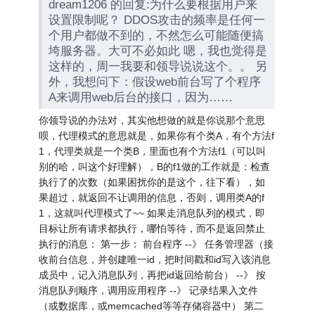
dream1206 的回复:为什么要根据用户来
设置限制呢？ DDOS攻击的频率是任何一
个用户都做不到的，不然怎么可能随便搞
垮服务器。大可不必如此 嗯，我也觉得是
这样的，周一我要和领导说说这个。。 另
外，我想问下：假设web前台写了个程序
A来调用web后台的接口，因为……
你领导说的办法对，其实他想做的就是你说那个意思
呗，代理模式的意思就是，如果你有个类A，有个方法f
1，代理类就是一个类B，里面也有个方法f1（可以叫
别的哈，叫这个好理解），B的f1做的工作就是：检查
执行了的次数（如果困扰你的是这个，往下看），如
果超过，就返回不让调用的信息，否则，调用类A的f
1，这就叫代理模式了~~ 如果走消息队列的模式，即
目标让所有请求都执行，哪怕等待，而不是返回禁止
执行的消息： 第一步： 前台程序 --》 任务管理器（接
收前台信息，并创建唯一id，把时间戳和id写入该消息
成员中，记入消息队列，再把id返回给前台） --》 按
消息队列顺序，调用应用程序 --》 记录结果入文件
（或数据库，或memcached等等存储容器中） 第二